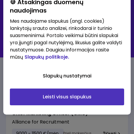
🍪 Atsakingas duomenų
naudojimas
Išsami paieška
Mes naudojame slapukus (angl. cookies)
lankytojų srauto analizei, rinkodarai ir turinio
30K+ klubas - didžiausių atlyginimų skelbimai
suasmeninimui. Portalo veikimui būtini slapukai
Visi skelbimai
yra įjungti pagal nutylėjimą, likusius galite valdyti
Prenumeruoti skelbimus
nustatymuose. Daugiau informacijos rasite
mūsų
Slapukų politikoje.
30K+ klubo skelbimai
Slapukų nustatymai
Pasiūlymai su aukščiausia alga
Leisti visus slapukus
Chief Marketing Officer (CMO)
Alliance for Recruitment
9000 - 11500 €/mėn.
Prieš mokesčius
Žiūrėti