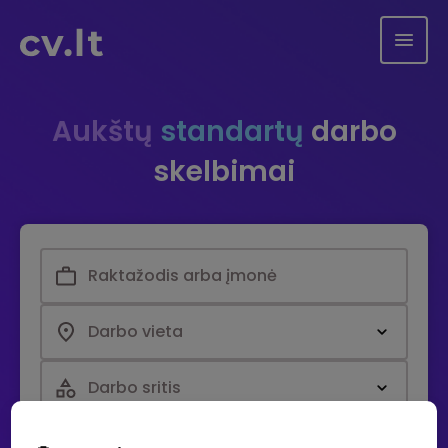
Aukštų
standartų
darbo
skelbimai
Darbo vieta
Darbo sritis
Paieška