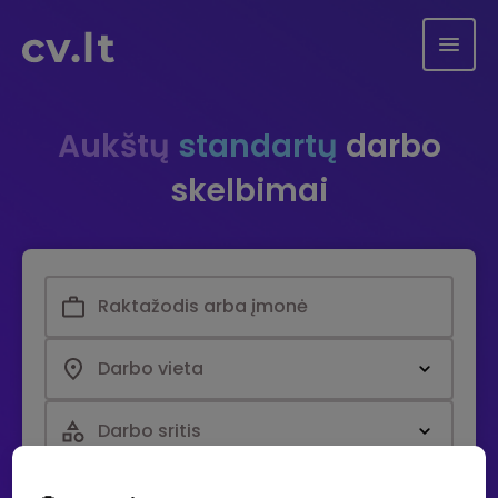
Aukštų
standartų
darbo
skelbimai
Darbo vieta
Darbo sritis
Paieška