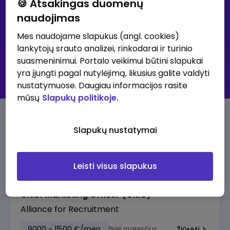
🍪 Atsakingas duomenų
naudojimas
Išsami paieška
Mes naudojame slapukus (angl. cookies)
lankytojų srauto analizei, rinkodarai ir turinio
30K+ klubas - didžiausių atlyginimų skelbimai
suasmeninimui. Portalo veikimui būtini slapukai
Visi skelbimai
yra įjungti pagal nutylėjimą, likusius galite valdyti
Prenumeruoti skelbimus
nustatymuose. Daugiau informacijos rasite
mūsų
Slapukų politikoje.
30K+ klubo skelbimai
Slapukų nustatymai
Pasiūlymai su aukščiausia alga
Leisti visus slapukus
Chief Marketing Officer (CMO)
Alliance for Recruitment
9000 - 11500 €/mėn.
Prieš mokesčius
Žiūrėti