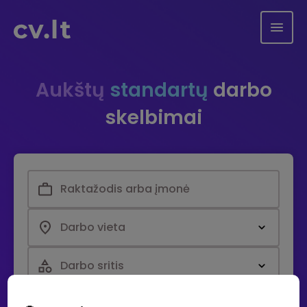
Aukštų
standartų
darbo
skelbimai
Darbo vieta
Darbo sritis
Paieška