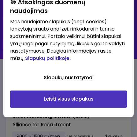
🍪 Atsakingas duomenų
naudojimas
Išsami paieška
Mes naudojame slapukus (angl. cookies)
lankytojų srauto analizei, rinkodarai ir turinio
30K+ klubas - didžiausių atlyginimų skelbimai
suasmeninimui. Portalo veikimui būtini slapukai
Visi skelbimai
yra įjungti pagal nutylėjimą, likusius galite valdyti
Prenumeruoti skelbimus
nustatymuose. Daugiau informacijos rasite
mūsų
Slapukų politikoje.
30K+ klubo skelbimai
Slapukų nustatymai
Pasiūlymai su aukščiausia alga
Leisti visus slapukus
Chief Marketing Officer (CMO)
Alliance for Recruitment
9000 - 11500 €/mėn.
Prieš mokesčius
Žiūrėti