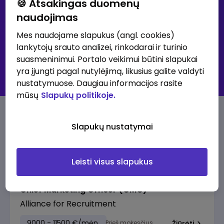
🍪 Atsakingas duomenų
naudojimas
Išsami paieška
Mes naudojame slapukus (angl. cookies)
lankytojų srauto analizei, rinkodarai ir turinio
30K+ klubas - didžiausių atlyginimų skelbimai
suasmeninimui. Portalo veikimui būtini slapukai
Visi skelbimai
yra įjungti pagal nutylėjimą, likusius galite valdyti
Prenumeruoti skelbimus
nustatymuose. Daugiau informacijos rasite
mūsų
Slapukų politikoje.
30K+ klubo skelbimai
Slapukų nustatymai
Pasiūlymai su aukščiausia alga
Leisti visus slapukus
Chief Marketing Officer (CMO)
Alliance for Recruitment
9000 - 11500 €/mėn.
Prieš mokesčius
Žiūrėti