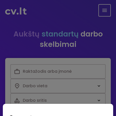
Aukštų
standartų
darbo
skelbimai
Darbo vieta
Darbo sritis
Paieška