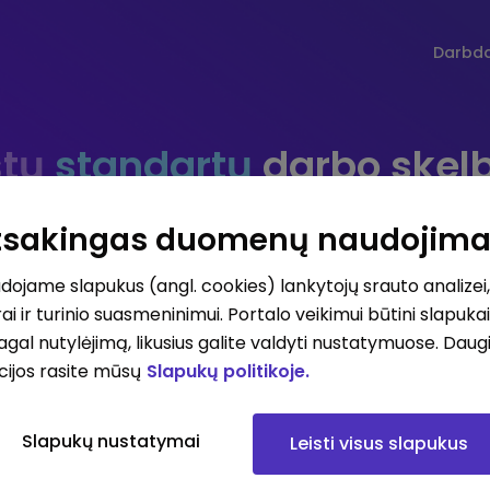
Darbd
tų
standartų
darbo skel
Atsakingas duomenų naudojim
ojame slapukus (angl. cookies) lankytojų srauto analizei,
Darbo vieta
Darbo sri
ai ir turinio suasmeninimui. Portalo veikimui būtini slapuka
pagal nutylėjimą, likusius galite valdyti nustatymuose. Daug
cijos rasite mūsų
Slapukų politikoje.
iausių atlyginimų skelbimai
Visi skelbimai
Prenum
Slapukų nustatymai
Leisti visus slapukus