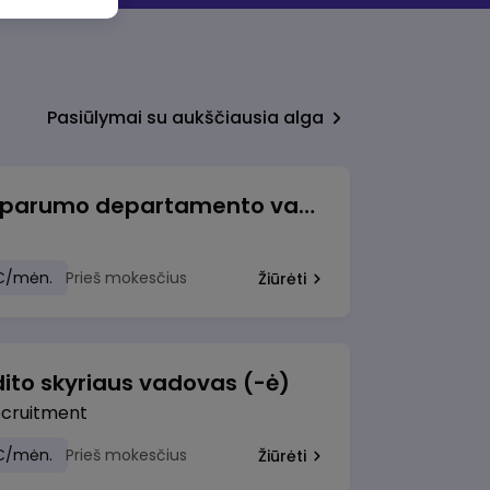
Pasiūlymai su aukščiausia alga
Veiklos atsparumo departamento vadovė (-as)
€/mėn.
Prieš mokesčius
Žiūrėti
ito skyriaus vadovas (-ė)
ecruitment
€/mėn.
Prieš mokesčius
Žiūrėti