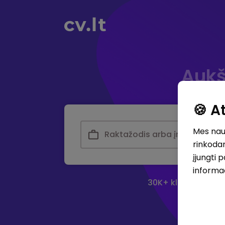
Aukš
🍪 
Mes naud
rinkodar
įjungti 
informa
30K+ klubas - didž