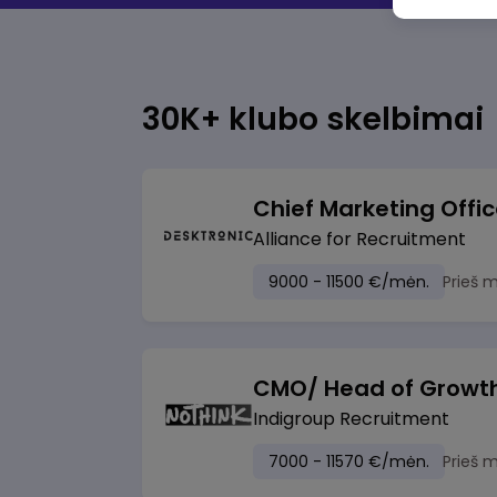
30K+ klubo skelbimai
Chief Marketing Offi
Alliance for Recruitment
9000 - 11500 €/mėn.
Prieš 
CMO/ Head of Growt
Indigroup Recruitment
7000 - 11570 €/mėn.
Prieš 