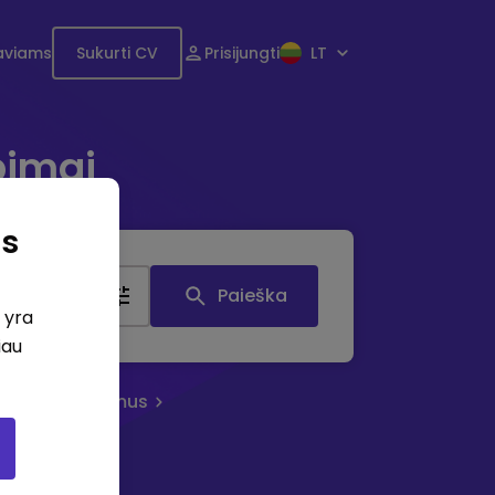
aviams
Sukurti CV
Prisijungti
LT
bimai
as
tis
Paieška
i yra
iau
eruoti skelbimus