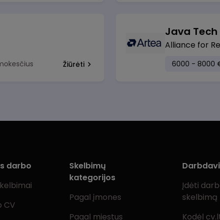
Java Tech
Alliance for R
 mokesčius
6000 - 8000 
Žiūrėti
ms darbo
Skelbimų
Darbdav
kategorijos
skelbimai
Įdėti dar
Pagal įmones
skelbimą
o CV
Pagal miestus
Kodėl cv.l