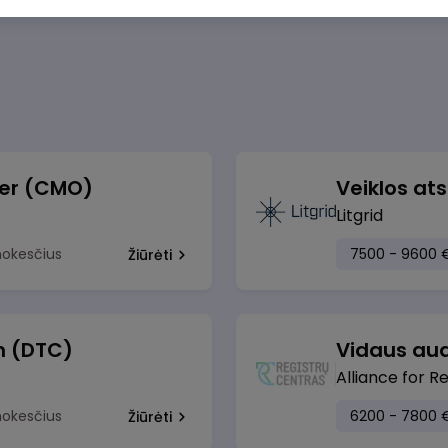
cer (CMO)
Litgrid
mokesčius
7500 - 9600 
Žiūrėti
h (DTC)
Vidaus aud
Alliance for R
mokesčius
6200 - 7800 
Žiūrėti