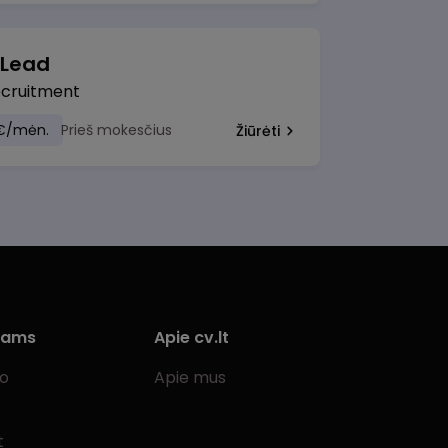
 Lead
ecruitment
€/mėn.
Prieš mokesčius
Žiūrėti
iams
Apie cv.lt
bo
Apie mus
t