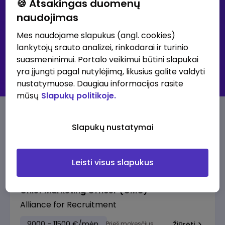
🍪 Atsakingas duomenų
naudojimas
Išsami paieška
Mes naudojame slapukus (angl. cookies)
lankytojų srauto analizei, rinkodarai ir turinio
30K+ klubas - didžiausių atlyginimų skelbimai
suasmeninimui. Portalo veikimui būtini slapukai
Visi skelbimai
yra įjungti pagal nutylėjimą, likusius galite valdyti
Prenumeruoti skelbimus
nustatymuose. Daugiau informacijos rasite
mūsų
Slapukų politikoje.
30K+ klubo skelbimai
Slapukų nustatymai
Pasiūlymai su aukščiausia alga
Leisti visus slapukus
Chief Marketing Officer (CMO)
Alliance for Recruitment
9000 - 11500 €/mėn.
Prieš mokesčius
Žiūrėti