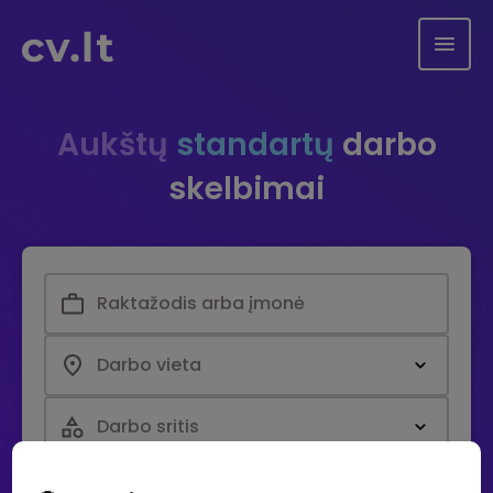
Aukštų
standartų
darbo
skelbimai
Darbo vieta
Darbo sritis
Paieška