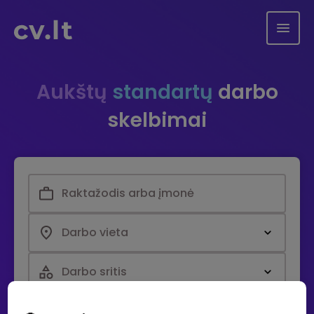
Aukštų
standartų
darbo
skelbimai
Darbo vieta
Darbo sritis
Paieška