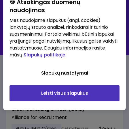
🍪 Atsakingas duomenų
naudojimas
Išsami paieška
Mes naudojame slapukus (angl. cookies)
lankytojų srauto analizei, rinkodarai ir turinio
30K+ klubas - didžiausių atlyginimų skelbimai
suasmeninimui. Portalo veikimui būtini slapukai
Visi skelbimai
yra įjungti pagal nutylėjimą, likusius galite valdyti
Prenumeruoti skelbimus
nustatymuose. Daugiau informacijos rasite
mūsų
Slapukų politikoje.
30K+ klubo skelbimai
Slapukų nustatymai
Pasiūlymai su aukščiausia alga
Leisti visus slapukus
Chief Marketing Officer (CMO)
Alliance for Recruitment
9000 - 11500 €/mėn.
Prieš mokesčius
Žiūrėti