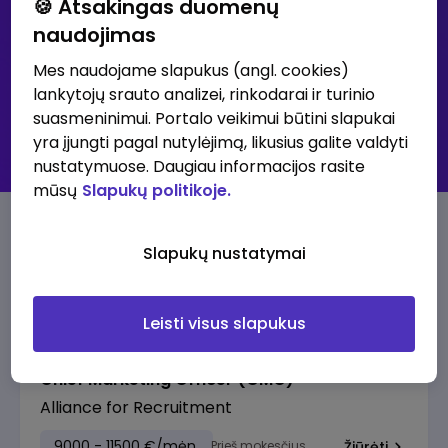
🍪 Atsakingas duomenų
naudojimas
Išsami paieška
Mes naudojame slapukus (angl. cookies)
lankytojų srauto analizei, rinkodarai ir turinio
30K+ klubas - didžiausių atlyginimų skelbimai
suasmeninimui. Portalo veikimui būtini slapukai
Visi skelbimai
yra įjungti pagal nutylėjimą, likusius galite valdyti
Prenumeruoti skelbimus
nustatymuose. Daugiau informacijos rasite
mūsų
Slapukų politikoje.
30K+ klubo skelbimai
Slapukų nustatymai
Pasiūlymai su aukščiausia alga
Leisti visus slapukus
Chief Marketing Officer (CMO)
Alliance for Recruitment
9000 - 11500 €/mėn.
Prieš mokesčius
Žiūrėti