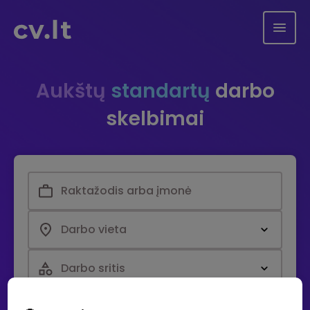
Aukštų
standartų
darbo
skelbimai
Darbo vieta
Darbo sritis
Paieška