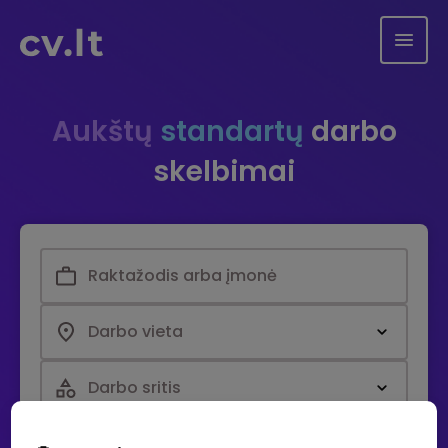
Aukštų
standartų
darbo
skelbimai
Darbo vieta
Darbo sritis
Paieška