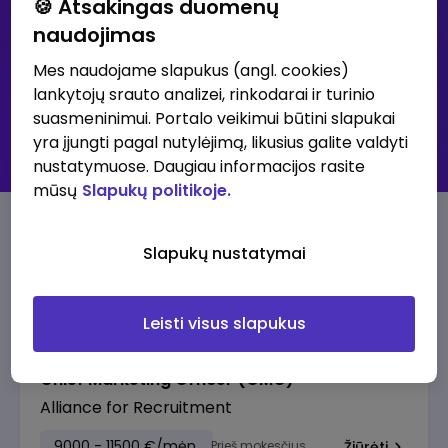
🍪 Atsakingas duomenų
naudojimas
Išsami paieška
Mes naudojame slapukus (angl. cookies)
lankytojų srauto analizei, rinkodarai ir turinio
30K+ klubas - didžiausių atlyginimų skelbimai
suasmeninimui. Portalo veikimui būtini slapukai
Visi skelbimai
yra įjungti pagal nutylėjimą, likusius galite valdyti
Prenumeruoti skelbimus
nustatymuose. Daugiau informacijos rasite
mūsų
Slapukų politikoje.
30K+ klubo skelbimai
Slapukų nustatymai
Pasiūlymai su aukščiausia alga
Leisti visus slapukus
Chief Marketing Officer (CMO)
Alliance for Recruitment
9000 - 11500 €/mėn.
Prieš mokesčius
Žiūrėti