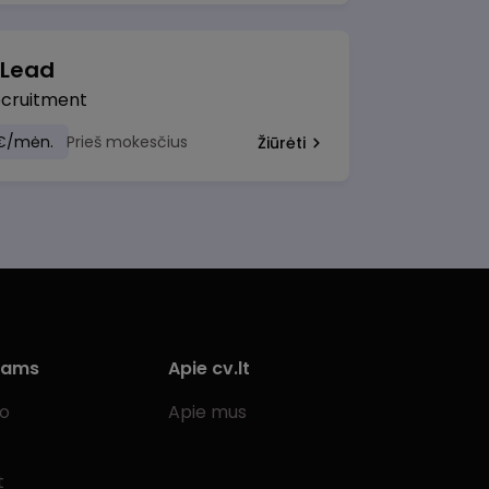
 Lead
ecruitment
€/mėn.
Prieš mokesčius
Žiūrėti
iams
Apie cv.lt
bo
Apie mus
t