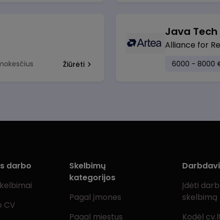
Java Tech
Alliance for R
 mokesčius
6000 - 8000 
Žiūrėti
ms darbo
Skelbimų
Darbdav
kategorijos
skelbimai
Įdėti dar
Pagal įmones
skelbimą
o CV
Pagal miestus
Kodėl cv.l