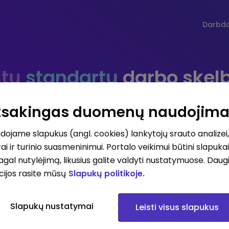
Darbd
tų
standartų
darbo skel
Atsakingas duomenų naudojim
ojame slapukus (angl. cookies) lankytojų srauto analizei,
Darbo vieta
Darbo sri
ai ir turinio suasmeninimui. Portalo veikimui būtini slapuka
pagal nutylėjimą, likusius galite valdyti nustatymuose. Daug
cijos rasite mūsų
Slapukų politikoje.
iausių atlyginimų skelbimai
Visi skelbimai
Prenum
Slapukų nustatymai
Leisti visus slapukus