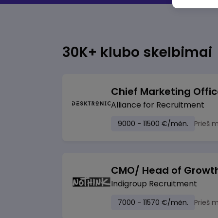
30K+ klubo skelbimai
Chief Marketing Offi
Alliance for Recruitment
9000 - 11500 €/mėn.
Prieš 
CMO/ Head of Growt
Indigroup Recruitment
7000 - 11570 €/mėn.
Prieš 