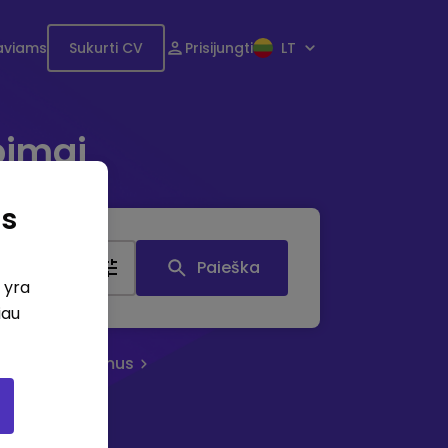
aviams
Sukurti CV
Prisijungti
LT
bimai
as
tis
Paieška
i yra
iau
eruoti skelbimus