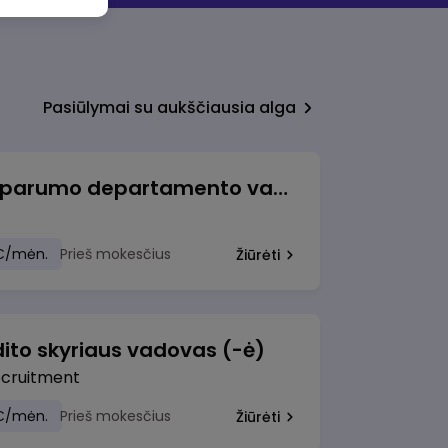
Pasiūlymai su aukščiausia alga
Veiklos atsparumo departamento vadovė (-as)
€/mėn.
Prieš mokesčius
Žiūrėti
ito skyriaus vadovas (-ė)
ecruitment
€/mėn.
Prieš mokesčius
Žiūrėti