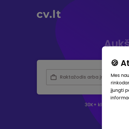
Aukš
🍪 
Mes naud
rinkodar
įjungti 
informa
30K+ klubas - didž