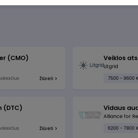
cer (CMO)
Litgrid
mokesčius
7500 - 9600 
Žiūrėti
h (DTC)
Vidaus aud
Alliance for R
mokesčius
6200 - 7800 
Žiūrėti