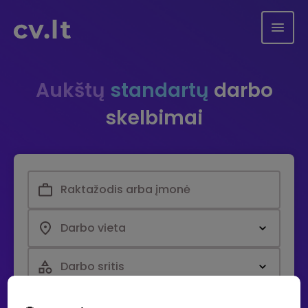
Aukštų
standartų
darbo
skelbimai
Darbo vieta
Darbo sritis
Paieška