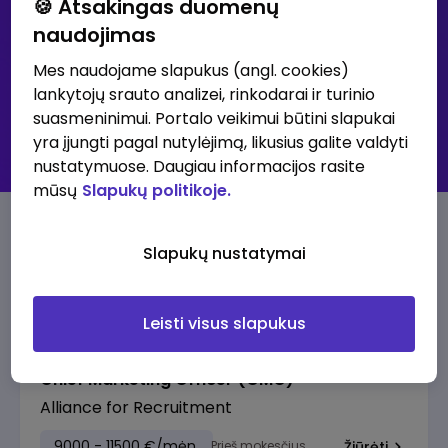
🍪 Atsakingas duomenų
naudojimas
Išsami paieška
Mes naudojame slapukus (angl. cookies)
lankytojų srauto analizei, rinkodarai ir turinio
30K+ klubas - didžiausių atlyginimų skelbimai
suasmeninimui. Portalo veikimui būtini slapukai
Visi skelbimai
yra įjungti pagal nutylėjimą, likusius galite valdyti
Prenumeruoti skelbimus
nustatymuose. Daugiau informacijos rasite
mūsų
Slapukų politikoje.
30K+ klubo skelbimai
Slapukų nustatymai
Pasiūlymai su aukščiausia alga
Leisti visus slapukus
Chief Marketing Officer (CMO)
Alliance for Recruitment
9000 - 11500 €/mėn.
Prieš mokesčius
Žiūrėti