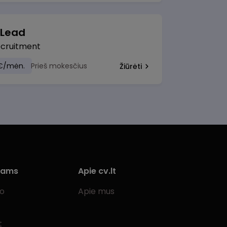
 Lead
ecruitment
€/mėn.
Prieš mokesčius
Žiūrėti
iams
Apie cv.lt
bo
Apie mus
t