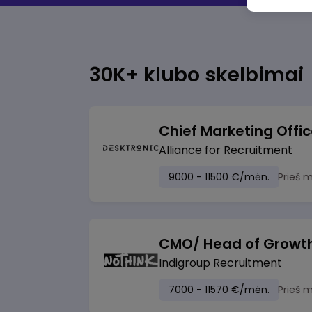
30K+ klubo skelbimai
Chief Marketing Offi
Alliance for Recruitment
9000 - 11500 €/mėn.
Prieš 
CMO/ Head of Growt
Indigroup Recruitment
7000 - 11570 €/mėn.
Prieš 