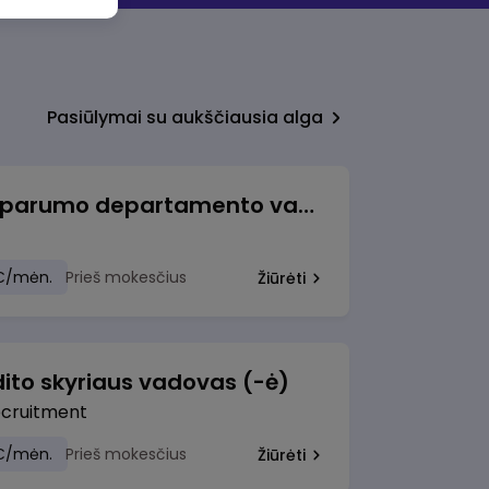
Pasiūlymai su aukščiausia alga
Veiklos atsparumo departamento vadovė (-as)
€/mėn.
Prieš mokesčius
Žiūrėti
ito skyriaus vadovas (-ė)
ecruitment
€/mėn.
Prieš mokesčius
Žiūrėti