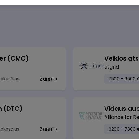
cer (CMO)
Litgrid
mokesčius
7500 - 9600 
Žiūrėti
h (DTC)
Vidaus aud
Alliance for R
mokesčius
6200 - 7800 
Žiūrėti