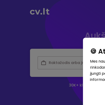
Aukš
🍪 
Mes naud
rinkodar
įjungti 
informa
30K+ klubas - didž