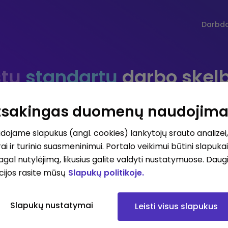
Darbd
tų
standartų
darbo skel
Atsakingas duomenų naudojim
ojame slapukus (angl. cookies) lankytojų srauto analizei,
Darbo vieta
Darbo sri
ai ir turinio suasmeninimui. Portalo veikimui būtini slapuka
pagal nutylėjimą, likusius galite valdyti nustatymuose. Daug
cijos rasite mūsų
Slapukų politikoje.
iausių atlyginimų skelbimai
Visi skelbimai
Prenum
Slapukų nustatymai
Leisti visus slapukus