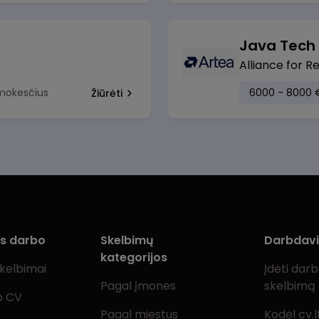
Java Tech
Alliance for R
 mokesčius
6000 - 8000 
Žiūrėti
ms darbo
Skelbimų
Darbdav
kategorijos
skelbimai
Įdėti dar
Pagal įmones
skelbimą
o CV
Pagal miestus
Kodėl cv.l