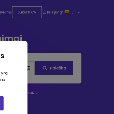
aviams
Sukurti CV
Prisijungti
LT
bimai
as
tis
Paieška
i yra
iau
eruoti skelbimus