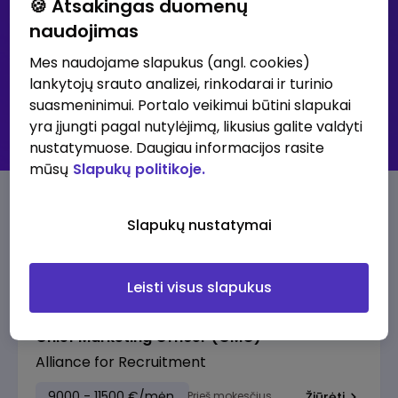
🍪 Atsakingas duomenų
naudojimas
Išsami paieška
Mes naudojame slapukus (angl. cookies)
lankytojų srauto analizei, rinkodarai ir turinio
30K+ klubas - didžiausių atlyginimų skelbimai
suasmeninimui. Portalo veikimui būtini slapukai
Visi skelbimai
yra įjungti pagal nutylėjimą, likusius galite valdyti
Prenumeruoti skelbimus
nustatymuose. Daugiau informacijos rasite
mūsų
Slapukų politikoje.
30K+ klubo skelbimai
Slapukų nustatymai
Pasiūlymai su aukščiausia alga
Leisti visus slapukus
Chief Marketing Officer (CMO)
Alliance for Recruitment
9000 - 11500 €/mėn.
Prieš mokesčius
Žiūrėti