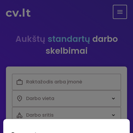
Aukštų
standartų
darbo
skelbimai
Darbo vieta
Darbo sritis
Paieška