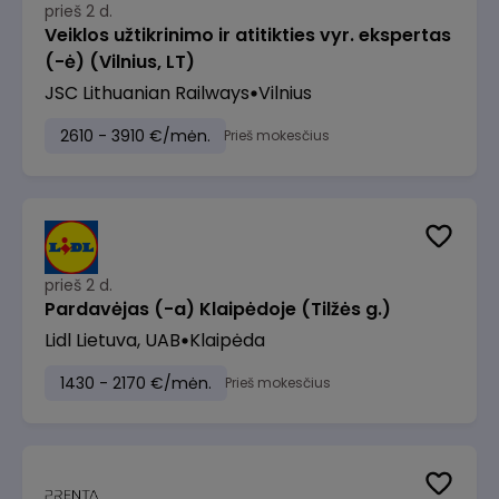
prieš 2 d.
Veiklos užtikrinimo ir atitikties vyr. ekspertas
(-ė) (Vilnius, LT)
JSC Lithuanian Railways
Vilnius
2610 - 3910 €/mėn.
Prieš mokesčius
prieš 2 d.
Pardavėjas (-a) Klaipėdoje (Tilžės g.)
Lidl Lietuva, UAB
Klaipėda
1430 - 2170 €/mėn.
Prieš mokesčius