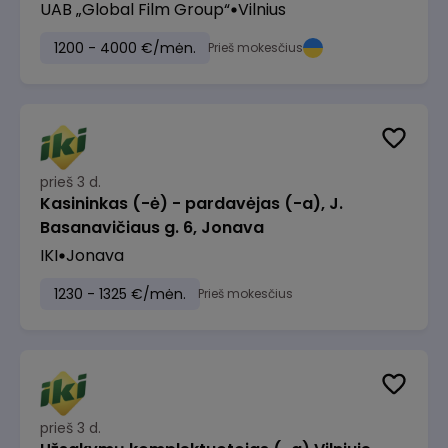
UAB „Global Film Group“
Vilnius
1200 - 4000 €/mėn.
Prieš mokesčius
prieš 3 d.
Kasininkas (-ė) - pardavėjas (-a), J.
Basanavičiaus g. 6, Jonava
IKI
Jonava
1230 - 1325 €/mėn.
Prieš mokesčius
prieš 3 d.