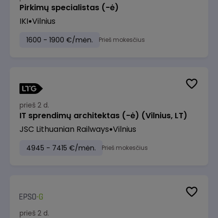
Pirkimų specialistas (-ė)
IKI
Vilnius
1600 - 1900 €/mėn.
Prieš mokesčius
prieš 2 d.
IT sprendimų architektas (-ė) (Vilnius, LT)
JSC Lithuanian Railways
Vilnius
4945 - 7415 €/mėn.
Prieš mokesčius
prieš 2 d.