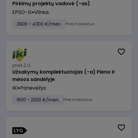
Pirkimų projektų vadovė (-as)
EPSO-G
Vilnius
2900 - 4300 €/mėn.
Prieš mokesčius
prieš 2 d.
Užsakymų komplektuotojas (-a) Pieno ir
mėsos sandėlyje
IKI
Panevėžys
1500 - 2300 €/mėn.
Prieš mokesčius