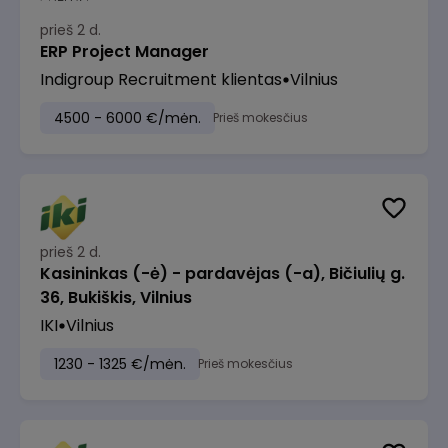
prieš 2 d.
ERP Project Manager
Indigroup Recruitment klientas
Vilnius
4500 - 6000 €/mėn.
Prieš mokesčius
prieš 2 d.
Kasininkas (-ė) - pardavėjas (-a), Bičiulių g.
36, Bukiškis, Vilnius
IKI
Vilnius
1230 - 1325 €/mėn.
Prieš mokesčius