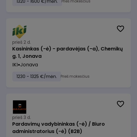
1320 - 1600 €/mėn.
Prieš mokesčius
prieš 2 d.
Kasininkas (-ė) - pardavėjas (-a), Chemikų
g. 1, Jonava
IKI
Jonava
1230 - 1325 €/mėn.
Prieš mokesčius
prieš 3 d.
Pardavimų vadybininkas (-ė) / Biuro
administratorius (-ė) (B2B)