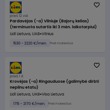
prieš 12 val.
Pardavėjas (-a) Vilniuje (Bajorų kelias)
(terminuota sutartis iki 3 mėn. laikotarpiui)
Lidl Lietuva, UAB
Vilnius
1530 - 2220 €/mėn.
Prieš mokesčius
prieš 1 d.
Krovėjas (-a) Ringauduose (galimybė dirbti
nepilnu etatu)
Lidl Lietuva, UAB
Visa Lietuva
1715 - 2170 €/mėn.
Prieš mokesčius