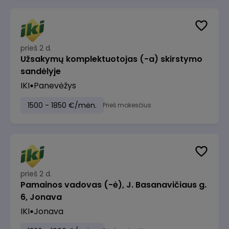
prieš 2 d.
Užsakymų komplektuotojas (-a) skirstymo
sandėlyje
IKI
Panevėžys
1500 - 1850 €/mėn.
Prieš mokesčius
prieš 2 d.
Pamainos vadovas (-ė), J. Basanavičiaus g.
6, Jonava
IKI
Jonava