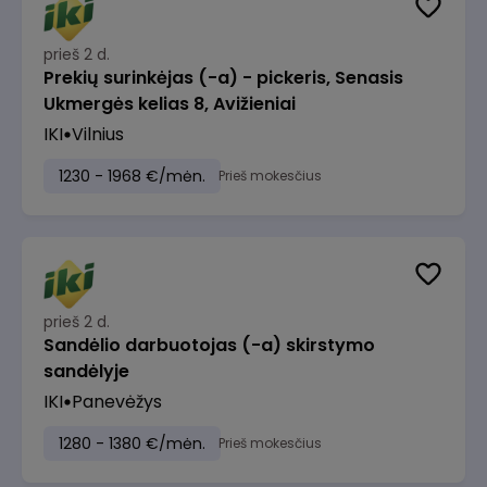
prieš 2 d.
Prekių surinkėjas (-a) - pickeris, Senasis
Ukmergės kelias 8, Avižieniai
IKI
Vilnius
1230 - 1968 €/mėn.
Prieš mokesčius
prieš 2 d.
Sandėlio darbuotojas (-a) skirstymo
sandėlyje
IKI
Panevėžys
1280 - 1380 €/mėn.
Prieš mokesčius