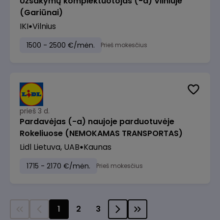
Užsakymų komplektuotojas (-a) Vilniuje
(Gariūnai)
IKI
Vilnius
1500 - 2500 €/mėn.
Prieš mokesčius
prieš 3 d.
Pardavėjas (-a) naujoje parduotuvėje
Rokeliuose (NEMOKAMAS TRANSPORTAS)
Lidl Lietuva, UAB
Kaunas
1715 - 2170 €/mėn.
Prieš mokesčius
1
2
3