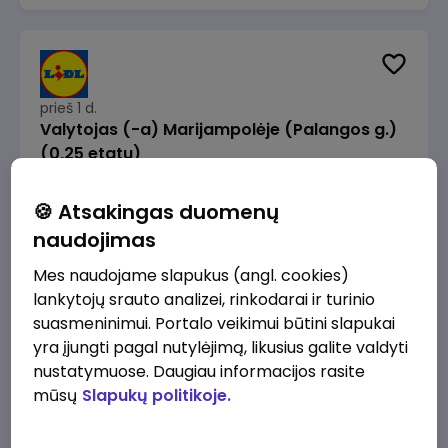
prieš 1 d.
Valytojas (-a) Marijampolėje (Palangos g.)
(0,25 etatu)
Lidl Lietuva, UAB
Marijampolė
🍪 Atsakingas duomenų
289 - 337 €/mėn.
Prieš mokesčius
naudojimas
Mes naudojame slapukus (angl. cookies)
lankytojų srauto analizei, rinkodarai ir turinio
suasmeninimui. Portalo veikimui būtini slapukai
yra įjungti pagal nutylėjimą, likusius galite valdyti
prieš 1 d.
nustatymuose. Daugiau informacijos rasite
Talent Development Project Manager (fixed
mūsų
Slapukų politikoje.
term - 1.5 years)
Lidl Lietuva, UAB
Vilnius