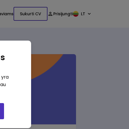
aviams
Sukurti CV
Prisijungti
LT
as
i yra
iau