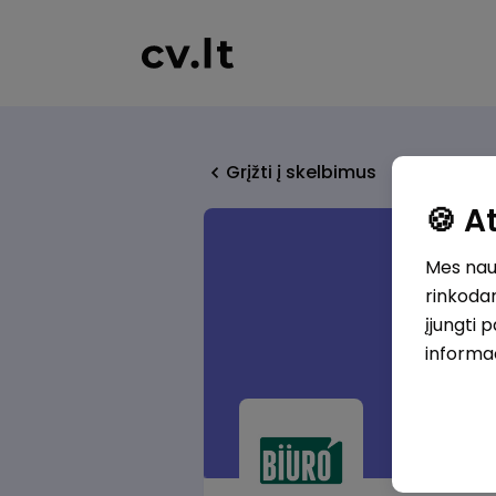
Grįžti į skelbimus
🍪 
Mes naud
rinkodar
įjungti 
informa