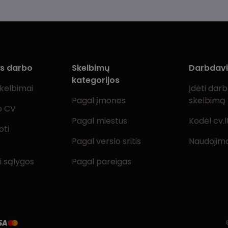
ms darbo
Skelbimų
Darbdav
kategorijos
skelbimai
Įdėti dar
Pagal įmones
skelbimą
o CV
Pagal miestus
Kodėl cv.l
oti
Pagal verslo sritis
Naudojimo
i sąlygos
Pagal pareigas