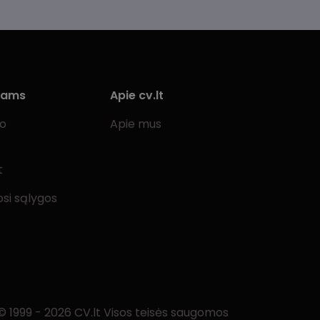
iams
Apie cv.lt
bo
Apie mus
t
si sąlygos
© 1999 - 2026 CV.lt Visos teisės saugomos