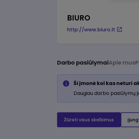
BIURO
http://www.biuro.lt
Darbo pasiūlymai
Apie mus
P
Ši įmonė kol kas neturi 
Daugiau darbo pasiūlymų 
Žiūrėti visus skelbimus
Įjung