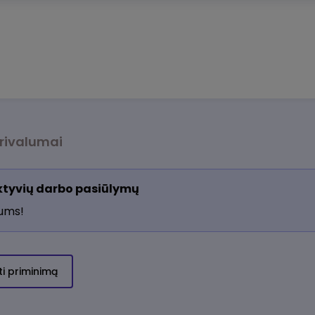
rivalumai
aktyvių darbo pasiūlymų
jums!
ti priminimą