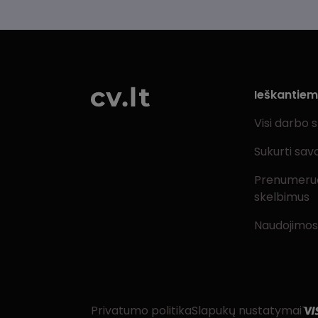
Ieškantie
Visi darbo 
Sukurti sav
Prenumeru
skelbimus
Naudojimos
Privatumo politika
Slapukų nustatymai