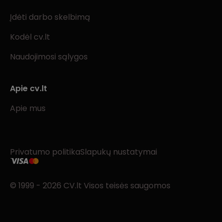
Įdėti darbo skelbimą
Kodėl cv.lt
Naudojimosi sąlygos
Apie cv.lt
Apie mus
Privatumo politika
Slapukų nustatymai
© 1999 - 2026 CV.lt Visos teisės saugomos