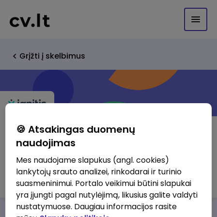
Grįžti į skelbimus
🍪 Atsakingas duomenų
naudojimas
Ignitis grupės paslaugų centras UAB
Mes naudojame slapukus (angl. cookies)
lankytojų srauto analizei, rinkodarai ir turinio
http://www.ignitisgrupe.lt
suasmeninimui. Portalo veikimui būtini slapukai
yra įjungti pagal nutylėjimą, likusius galite valdyti
nustatymuose. Daugiau informacijos rasite