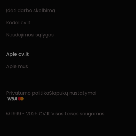
Įdėti darbo skelbimą
Kodėl cv.lt
Naudojimosi sąlygos
Apie cv.lt
Apie mus
Privatumo politika
Slapukų nustatymai
© 1999 - 2026 CV.lt Visos teisės saugomos