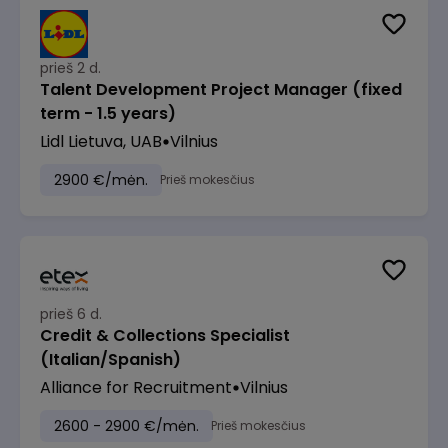
prieš 2 d.
Talent Development Project Manager (fixed
term - 1.5 years)
Lidl Lietuva, UAB
Vilnius
2900 €/mėn.
Prieš mokesčius
prieš 6 d.
Credit & Collections Specialist
(Italian/Spanish)
Alliance for Recruitment
Vilnius
2600 - 2900 €/mėn.
Prieš mokesčius