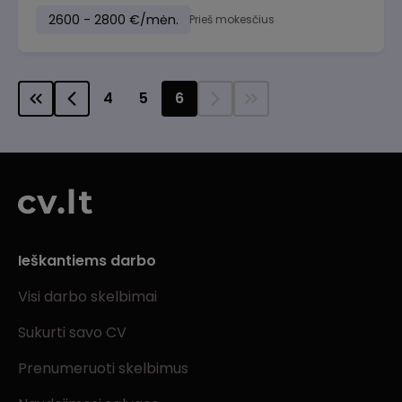
2600 - 2800 €/mėn.
Prieš mokesčius
4
5
6
Ieškantiems darbo
Visi darbo skelbimai
Sukurti savo CV
Prenumeruoti skelbimus