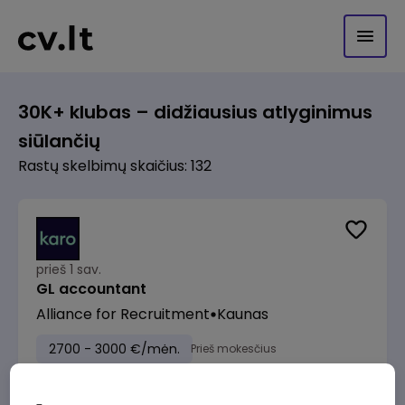
30K+ klubas – didžiausius atlyginimus
siūlančių
Rastų skelbimų skaičius: 132
prieš 1 sav.
GL accountant
Alliance for Recruitment
Kaunas
2700 - 3000 €/mėn.
Prieš mokesčius