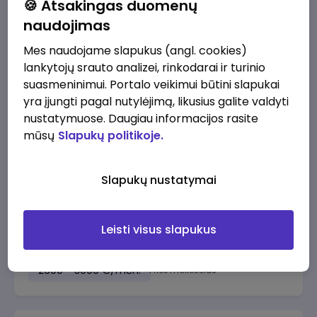
🍪 Atsakingas duomenų
naudojimas
Mes naudojame slapukus (angl. cookies)
prieš 1 sav.
Procurement specialist
lankytojų srauto analizei, rinkodarai ir turinio
suasmeninimui. Portalo veikimui būtini slapukai
Alliance for Recruitment
Vilnius
yra įjungti pagal nutylėjimą, likusius galite valdyti
2800 - 3000 €/mėn.
Prieš mokesčius
nustatymuose. Daugiau informacijos rasite
mūsų
Slapukų politikoje.
Slapukų nustatymai
prieš 2 sav.
Pastočių inžinierė (-ius)
Leisti visus slapukus
Tetas
Panevėžys
2600 - 3000 €/mėn.
Prieš mokesčius