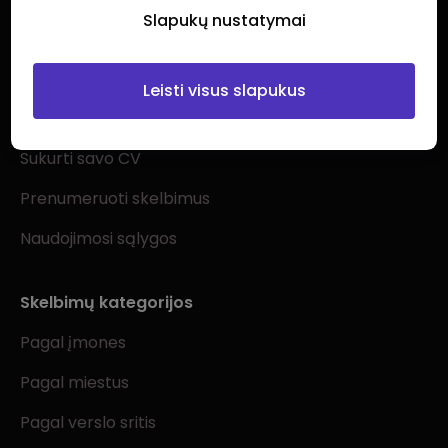
Slapukų nustatymai
Ieškantiems darbo
Leisti visus slapukus
Visi darbo skelbimai
Sukurti savo CV
Prenumeruoti skelbimus
Naudojimosi sąlygos
Skelbimų kategorijos
Pagal įmones
Pagal miestus
Pagal verslo sritis