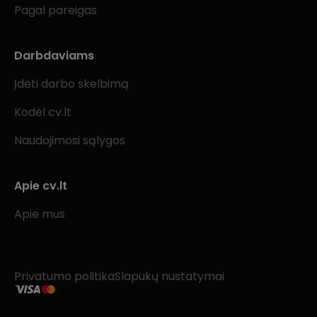
Pagal pareigas
Darbdaviams
Įdėti darbo skelbimą
Kodėl cv.lt
Naudojimosi sąlygos
Apie cv.lt
Apie mus
Privatumo politika
Slapukų nustatymai