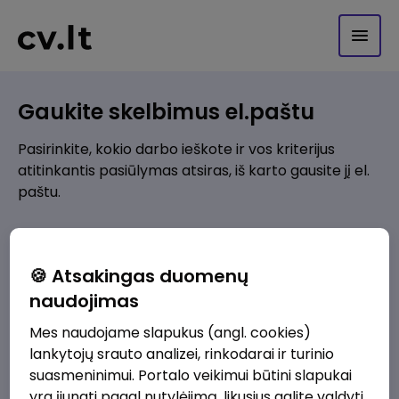
Gaukite skelbimus el.paštu
Pasirinkite, kokio darbo ieškote ir vos kriterijus
atitinkantis pasiūlymas atsiras, iš karto gausite jį el.
paštu.
Kur ieškote darbo?
*
🍪 Atsakingas duomenų
Pridėti naują
naudojimas
Mes naudojame slapukus (angl. cookies)
Kokios srities darbo pasiūlymai jus domina?
*
lankytojų srauto analizei, rinkodarai ir turinio
Pridėti naują
suasmeninimui. Portalo veikimui būtini slapukai
yra įjungti pagal nutylėjimą, likusius galite valdyti