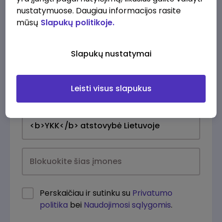
nustatymuose. Daugiau informacijos rasite
mūsų
Slapukų politikoje.
Slapukų nustatymai
Leisti visus slapukus
Kasdien
Perskaičiau ir sutinku su
Privatumo
politika
bei
Naudojimosi sąlygomis
.