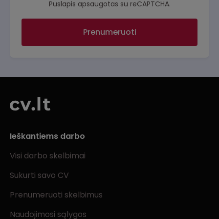
Puslapis apsaugotas su reCAPTCHA.
Prenumeruoti
Ieškantiems darbo
Visi darbo skelbimai
Sukurti savo CV
Prenumeruoti skelbimus
Naudojimosi sąlygos