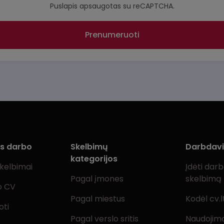
Puslapis apsaugotas su reCAPTCHA.
Prenumeruoti
ms darbo
Skelbimų
Darbdav
kategorijos
skelbimai
Įdėti dar
Pagal įmones
skelbimą
o CV
Pagal miestus
Kodėl cv.l
oti
Pagal verslo sritis
Naudojimo