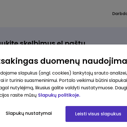
Darbd
ukite skelbimus el.paštu
rinkite, kokio darbo ieškote ir vos kriterijus atitinkantis
Atsakingas duomenų naudojim
ūlymas atsiras, iš karto gausite jį el. paštu.
ojame slapukus (angl. cookies) lankytojų srauto analizei,
ai ir turinio suasmeninimui. Portalo veikimui būtini slapuka
ur ieškote darbo?
*
pagal nutylėjimą, likusius galite valdyti nustatymuose. Daug
Pridėti naują
cijos rasite mūsų
Slapukų politikoje.
okios srities darbo pasiūlymai jus domina?
*
Slapukų nustatymai
Leisti visus slapukus
Pridėti naują