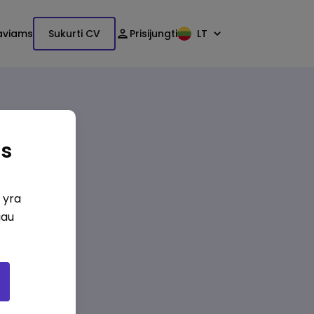
aviams
Sukurti CV
Prisijungti
LT
as
i yra
iau