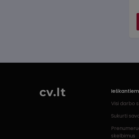
Ieškantie
Visi darbo 
Sukurti sav
Prenumeru
skelbimus