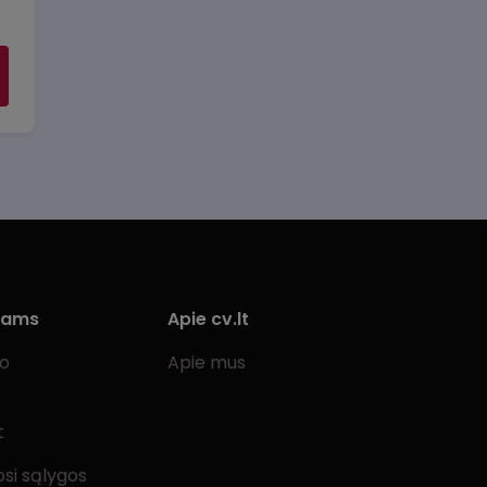
iams
Apie cv.lt
bo
Apie mus
t
si sąlygos