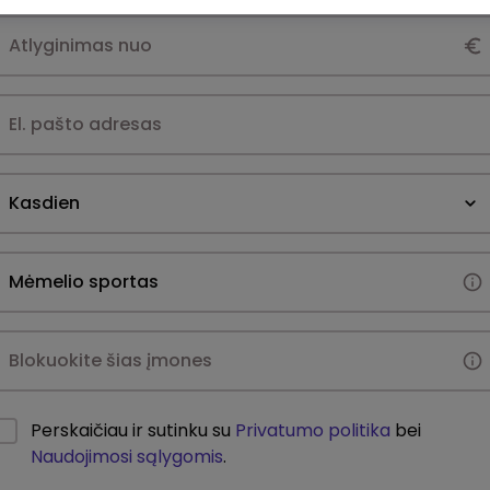
Kasdien
Perskaičiau ir sutinku su
Privatumo politika
bei
Naudojimosi sąlygomis
.