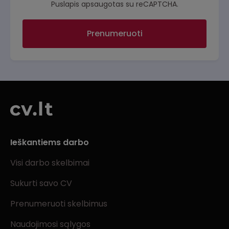
Puslapis apsaugotas su reCAPTCHA.
Prenumeruoti
Ieškantiems darbo
Visi darbo skelbimai
Sukurti savo CV
Prenumeruoti skelbimus
Naudojimosi sąlygos