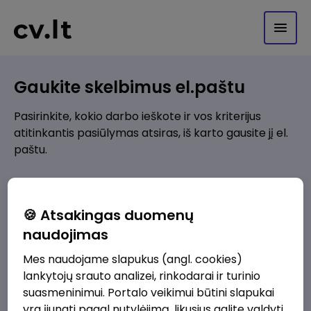
Gaukite skelbimus el.paštu
Pasirinkite, kokio darbo ieškote ir vos kriterijus
atitinkantis pasiūlymas atsiras, iš karto gausite jį el.
paštu.
Kur ieškote darbo?
*
🍪 Atsakingas duomenų
Pridėti naują
naudojimas
Mes naudojame slapukus (angl. cookies)
Kokios srities darbo pasiūlymai jus domina?
*
lankytojų srauto analizei, rinkodarai ir turinio
Pridėti naują
suasmeninimui. Portalo veikimui būtini slapukai
yra įjungti pagal nutylėjimą, likusius galite valdyti