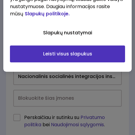
nustatymuose. Daugiau informacijos rasite
mūsų
Slapukų politikoje.
Slapukų nustatymai
Leisti visus slapukus
Kasdien
Perskaičiau ir sutinku su
Privatumo
politika
bei
Naudojimosi sąlygomis
.