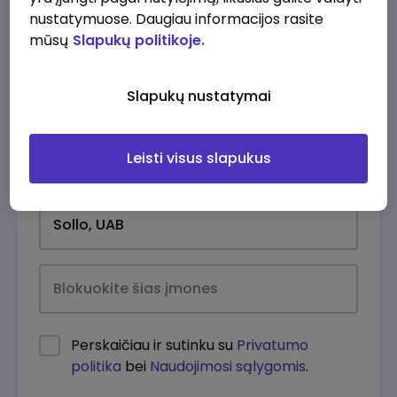
nustatymuose. Daugiau informacijos rasite
mūsų
Slapukų politikoje.
Slapukų nustatymai
Leisti visus slapukus
Kasdien
Perskaičiau ir sutinku su
Privatumo
politika
bei
Naudojimosi sąlygomis
.