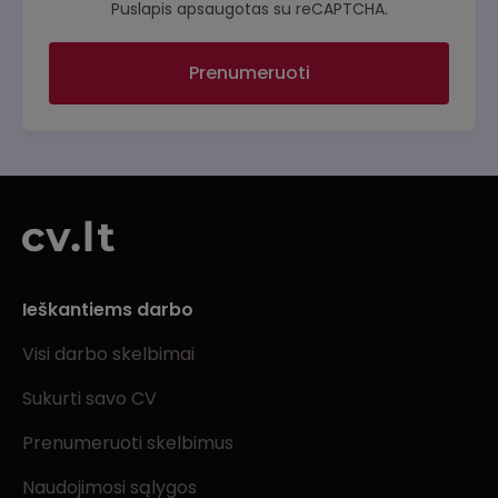
Puslapis apsaugotas su reCAPTCHA.
Prenumeruoti
Ieškantiems darbo
Visi darbo skelbimai
Sukurti savo CV
Prenumeruoti skelbimus
Naudojimosi sąlygos