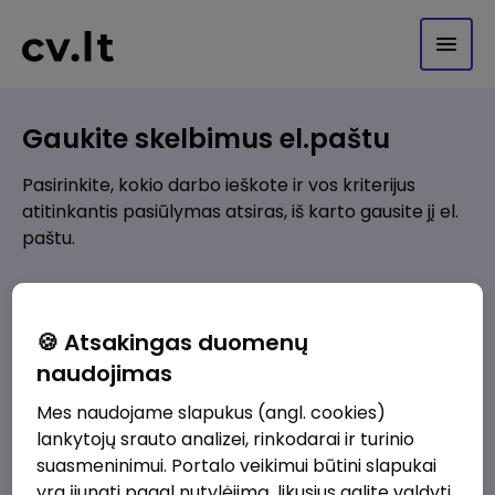
Gaukite skelbimus el.paštu
Pasirinkite, kokio darbo ieškote ir vos kriterijus
atitinkantis pasiūlymas atsiras, iš karto gausite jį el.
paštu.
Kur ieškote darbo?
*
🍪 Atsakingas duomenų
Pridėti naują
naudojimas
Mes naudojame slapukus (angl. cookies)
Kokios srities darbo pasiūlymai jus domina?
*
lankytojų srauto analizei, rinkodarai ir turinio
Pridėti naują
suasmeninimui. Portalo veikimui būtini slapukai
yra įjungti pagal nutylėjimą, likusius galite valdyti