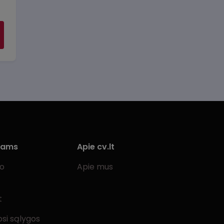
iams
Apie cv.lt
bo
Apie mus
t
si sąlygos