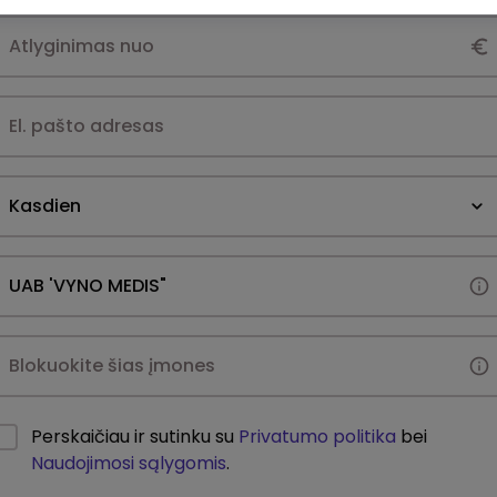
Kasdien
Perskaičiau ir sutinku su
Privatumo politika
bei
Naudojimosi sąlygomis
.