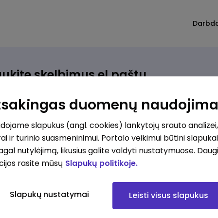
Darbd
ukite skelbimus el.paštu
rinkite, kokio darbo ieškote ir vos kriterijus atitinkantis
Atsakingas duomenų naudojim
ūlymas atsiras, iš karto gausite jį el. paštu.
ojame slapukus (angl. cookies) lankytojų srauto analizei,
ai ir turinio suasmeninimui. Portalo veikimui būtini slapuka
ur ieškote darbo?
*
pagal nutylėjimą, likusius galite valdyti nustatymuose. Daug
Pridėti naują
cijos rasite mūsų
Slapukų politikoje.
okios srities darbo pasiūlymai jus domina?
*
Slapukų nustatymai
Leisti visus slapukus
Pridėti naują