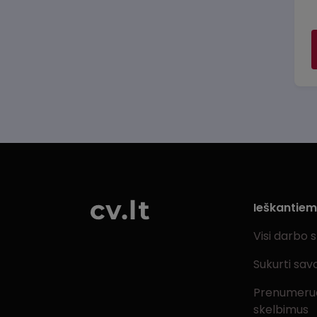
Ieškantie
Visi darbo 
Sukurti sav
Prenumeru
skelbimus