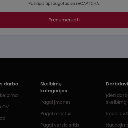
Puslapis apsaugotas su reCAPTCHA.
Prenumeruoti
ms darbo
Skelbimų
Darbdav
kategorijos
skelbimai
Įdėti dar
Pagal įmones
skelbimą
o CV
Pagal miestus
Kodėl cv.l
oti
Pagal verslo sritis
Naudojimo