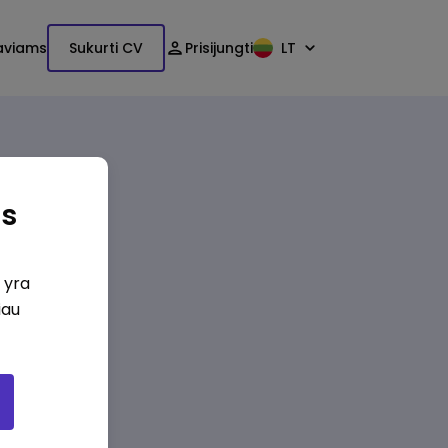
aviams
Sukurti CV
Prisijungti
LT
as
i yra
iau