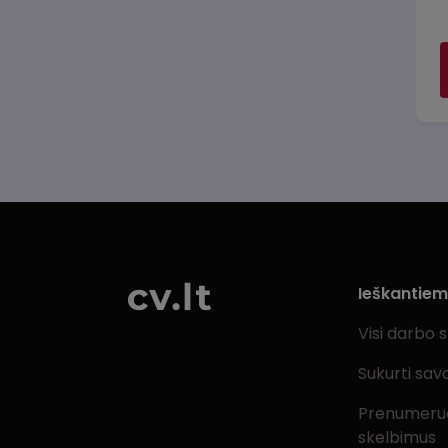
Ieškantie
Visi darbo 
Sukurti sav
Prenumeru
skelbimus