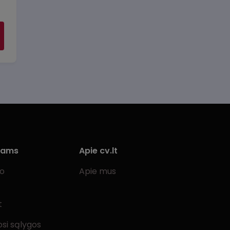
iams
Apie cv.lt
bo
Apie mus
t
si sąlygos