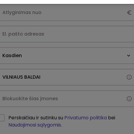
Kasdien
Perskaičiau ir sutinku su
Privatumo politika
bei
Naudojimosi sąlygomis
.