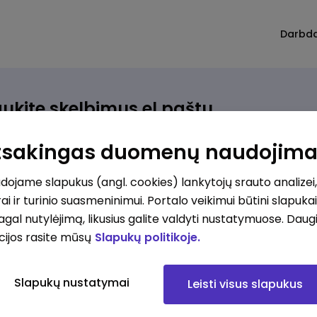
Darbd
ukite skelbimus el.paštu
rinkite, kokio darbo ieškote ir vos kriterijus atitinkantis
Atsakingas duomenų naudojim
ūlymas atsiras, iš karto gausite jį el. paštu.
ojame slapukus (angl. cookies) lankytojų srauto analizei,
ai ir turinio suasmeninimui. Portalo veikimui būtini slapuka
ur ieškote darbo?
*
pagal nutylėjimą, likusius galite valdyti nustatymuose. Daug
Pridėti naują
cijos rasite mūsų
Slapukų politikoje.
okios srities darbo pasiūlymai jus domina?
*
Slapukų nustatymai
Leisti visus slapukus
Pridėti naują