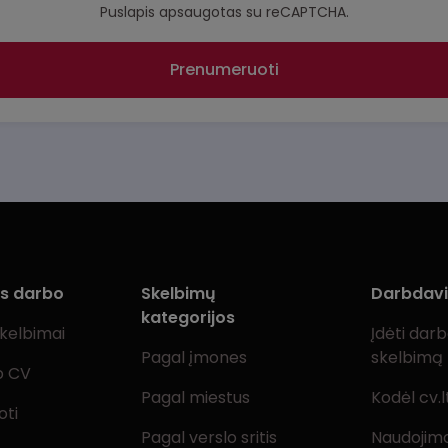
Puslapis apsaugotas su reCAPTCHA.
Prenumeruoti
ms darbo
Skelbimų
Darbdav
kategorijos
skelbimai
Įdėti dar
Pagal įmones
skelbimą
o CV
Pagal miestus
Kodėl cv.l
oti
Pagal verslo sritis
Naudojimo