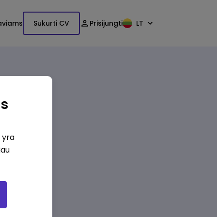
aviams
Sukurti CV
Prisijungti
LT
as
i yra
iau