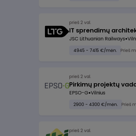
prieš 2 val.
IT sprendimų architekt
JSC Lithuanian Railways
Viln
4945 - 7415 €/mėn.
Prieš 
prieš 2 val.
Pirkimų projektų vad
EPSO-G
Vilnius
2900 - 4300 €/mėn.
Prieš 
prieš 2 val.