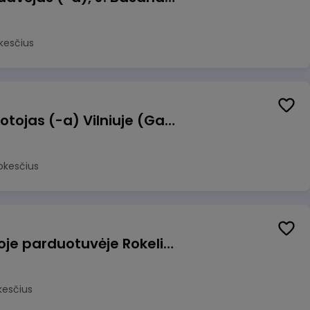
kesčius
Užsakymų komplektuotojas (-a) Vilniuje (Gariūnai)
okesčius
Pardavėjas (-a) naujoje parduotuvėje Rokeliuose (NEMOKAMAS TRANSPORTAS)
kesčius