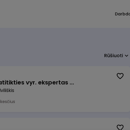
Darbd
Rūšiuoti
Veiklos užtikrinimo ir atitikties vyr. ekspertas (-ė) (Radviliškis) (Radviliškis, LT)
iliškis
okesčius