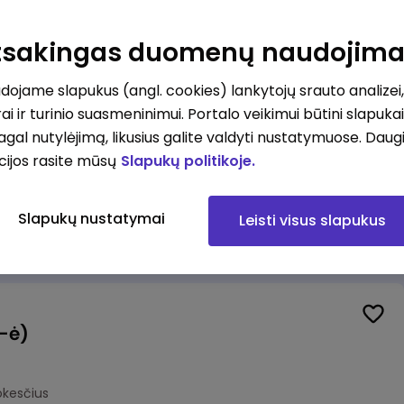
Veiklos užtikrinimo ir atitikties vyr. ekspertas (-ė) (Kaunas) (Kaunas, LT)
unas
Atsakingas duomenų naudojim
okesčius
ojame slapukus (angl. cookies) lankytojų srauto analizei,
ai ir turinio suasmeninimui. Portalo veikimui būtini slapuka
pagal nutylėjimą, likusius galite valdyti nustatymuose. Daug
cijos rasite mūsų
Slapukų politikoje.
Veiklos užtikrinimo ir atitikties vyr. ekspertas (-ė) (Klaipėda) (Klaipėda, LT)
ipėda
Slapukų nustatymai
Leisti visus slapukus
okesčius
(-ė)
okesčius