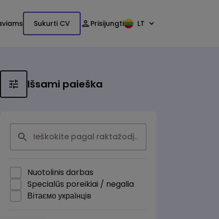
aviams
Sukurti CV
Prisijungti
LT
Išsami paieška
Nuotolinis darbas
Specialūs poreikiai / negalia
Вітаємо українців