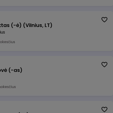
as (-ė) (Vilnius, LT)
ius
mokesčius
ovė (-as)
mokesčius