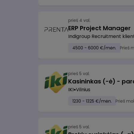
prieš 4 val.
ERP Project Manager
Indigroup Recruitment klien
4500 - 6000 €/mėn.
Prieš 
prieš 5 val.
IKI
Vilnius
1230 - 1325 €/mėn.
Prieš mo
prieš 5 val.