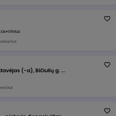
tas
Vilnius
mokesčius
Kasininkas (-ė) - pardavėjas (-a), Bičiulių g. 36, Bukiškis, Vilnius
kesčius