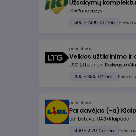
IKI
Panevėžys
1500 - 2300 €/mėn.
Prieš m
prieš 4 val.
JSC Lithuanian Railways
Viln
2610 - 3910 €/mėn.
Prieš m
prieš 4 val.
Pardavėjas (-a) Klaip
Lidl Lietuva, UAB
Klaipėda
1430 - 2170 €/mėn.
Prieš m