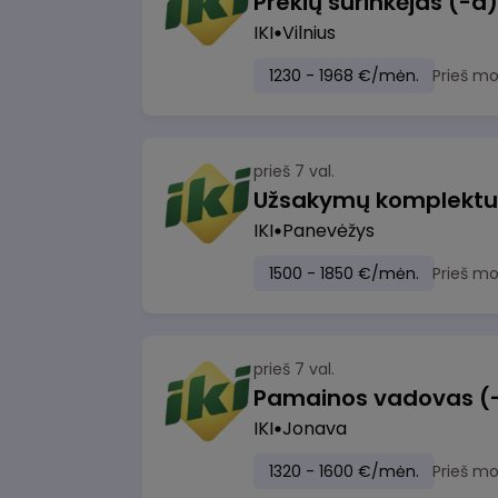
IKI
Vilnius
1230 - 1968 €/mėn.
Prieš m
prieš 7 val.
IKI
Panevėžys
1500 - 1850 €/mėn.
Prieš m
prieš 7 val.
IKI
Jonava
1320 - 1600 €/mėn.
Prieš m