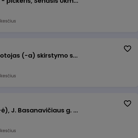
Prekių surinkėjas (-a) - pickeris, Senasis Ukmergės kelias 8, Avižieniai
okesčius
Užsakymų komplektuotojas (-a) skirstymo sandėlyje
okesčius
Pamainos vadovas (-ė), J. Basanavičiaus g. 6, Jonava
okesčius