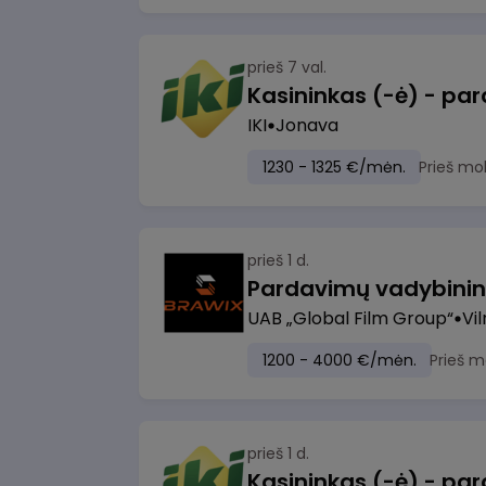
prieš 7 val.
IKI
Jonava
1230 - 1325 €/mėn.
Prieš mo
prieš 1 d.
UAB „Global Film Group“
Vil
1200 - 4000 €/mėn.
Prieš m
prieš 1 d.