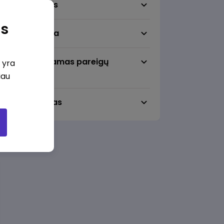
Darbo sritis
as
Darbo vieta
Pageidaujamas pareigų
i yra
lygmuo
iau
Darbo laikas