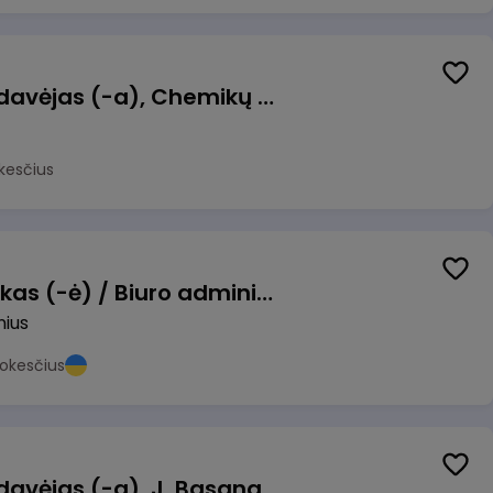
Kasininkas (-ė) - pardavėjas (-a), Chemikų g. 1, Jonava
kesčius
Pardavimų vadybininkas (-ė) / Biuro administratorius (-ė) (B2B)
nius
okesčius
Kasininkas (-ė) - pardavėjas (-a), J. Basanavičiaus g. 6, Jonava