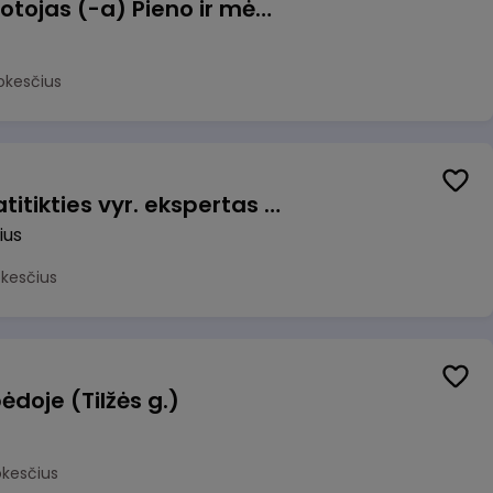
Užsakymų komplektuotojas (-a) Pieno ir mėsos sandėlyje
okesčius
Veiklos užtikrinimo ir atitikties vyr. ekspertas (-ė) (Vilnius, LT)
ius
okesčius
ėdoje (Tilžės g.)
okesčius