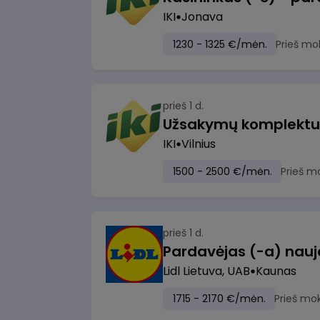
IKI
Jonava
1230 - 1325 €/mėn.
Prieš mo
prieš 1 d.
IKI
Vilnius
1500 - 2500 €/mėn.
Prieš m
prieš 1 d.
Lidl Lietuva, UAB
Kaunas
1715 - 2170 €/mėn.
Prieš mo