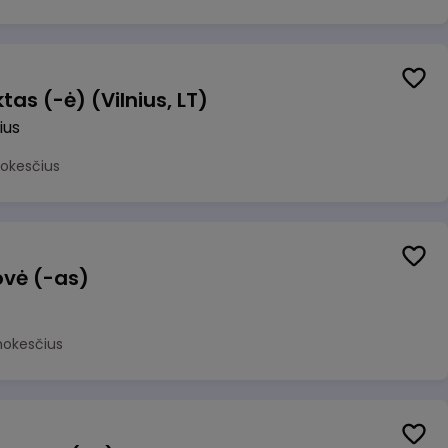
as (-ė) (Vilnius, LT)
ius
mokesčius
ovė (-as)
mokesčius