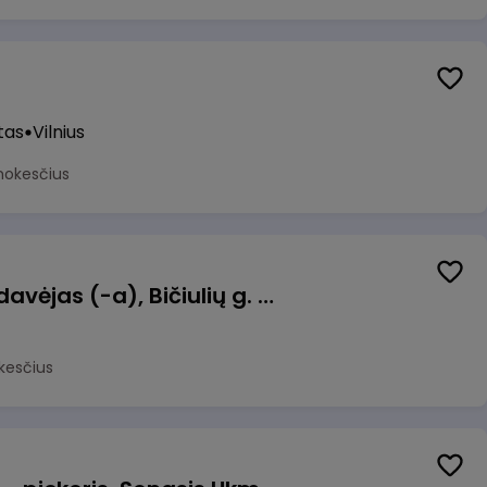
tas
Vilnius
mokesčius
Kasininkas (-ė) - pardavėjas (-a), Bičiulių g. 36, Bukiškis, Vilnius
kesčius