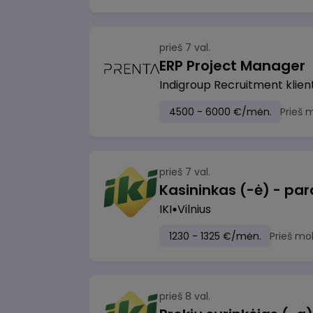
prieš 7 val.
ERP Project Manager
Indigroup Recruitment klien
4500 - 6000 €/mėn.
Prieš 
prieš 7 val.
IKI
Vilnius
1230 - 1325 €/mėn.
Prieš mo
prieš 8 val.