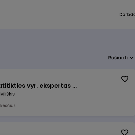
Darbd
Rūšiuoti
Veiklos užtikrinimo ir atitikties vyr. ekspertas (-ė) (Radviliškis) (Radviliškis, LT)
iliškis
okesčius