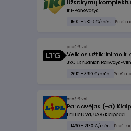
IKI
Panevėžys
1500 - 2300 €/mėn.
Prieš m
prieš 6 val.
JSC Lithuanian Railways
Viln
2610 - 3910 €/mėn.
Prieš m
prieš 6 val.
Pardavėjas (-a) Klaip
Lidl Lietuva, UAB
Klaipėda
1430 - 2170 €/mėn.
Prieš m