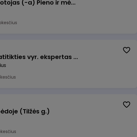
Užsakymų komplektuotojas (-a) Pieno ir mėsos sandėlyje
okesčius
Veiklos užtikrinimo ir atitikties vyr. ekspertas (-ė) (Vilnius, LT)
ius
okesčius
ėdoje (Tilžės g.)
okesčius