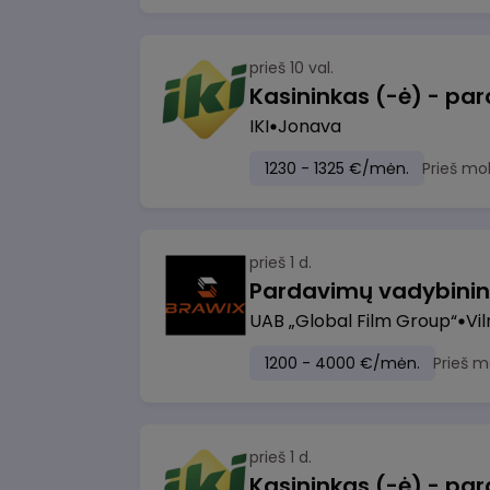
prieš 10 val.
IKI
Jonava
1230 - 1325 €/mėn.
Prieš mo
prieš 1 d.
UAB „Global Film Group“
Vil
1200 - 4000 €/mėn.
Prieš m
prieš 1 d.