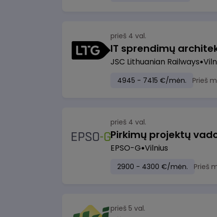
prieš 4 val.
IT sprendimų architekt
JSC Lithuanian Railways
Viln
4945 - 7415 €/mėn.
Prieš 
prieš 4 val.
Pirkimų projektų vad
EPSO-G
Vilnius
2900 - 4300 €/mėn.
Prieš 
prieš 5 val.