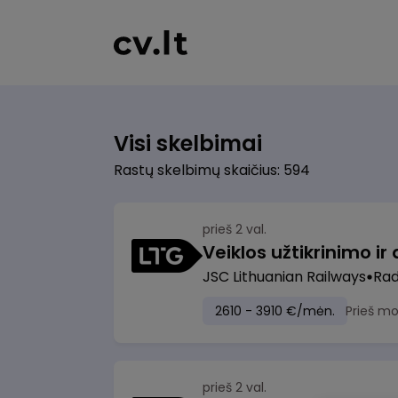
Visi skelbimai
Rastų skelbimų skaičius: 594
prieš 2 val.
JSC Lithuanian Railways
Radv
2610 - 3910 €/mėn.
Prieš m
prieš 2 val.