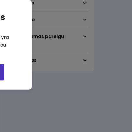
Darbo sritis
as
Darbo vieta
Pageidaujamas pareigų
i yra
lygmuo
iau
Darbo laikas