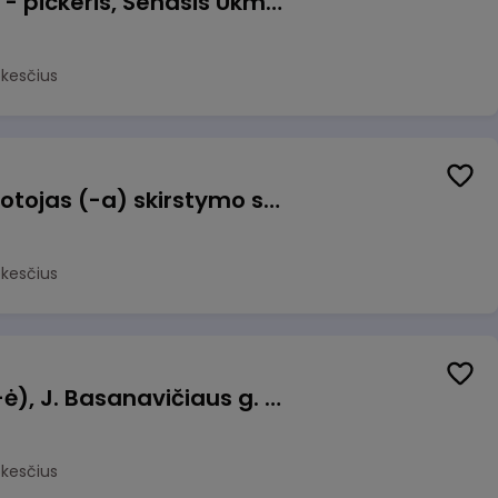
Prekių surinkėjas (-a) - pickeris, Senasis Ukmergės kelias 8, Avižieniai
okesčius
Užsakymų komplektuotojas (-a) skirstymo sandėlyje
okesčius
Pamainos vadovas (-ė), J. Basanavičiaus g. 6, Jonava
okesčius