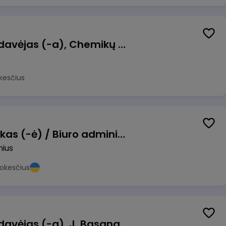
Kasininkas (-ė) - pardavėjas (-a), Chemikų g. 1, Jonava
kesčius
Pardavimų vadybininkas (-ė) / Biuro administratorius (-ė) (B2B)
nius
okesčius
Kasininkas (-ė) - pardavėjas (-a), J. Basanavičiaus g. 6, Jonava