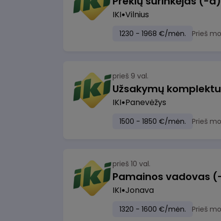
IKI
Vilnius
1230 - 1968 €/mėn.
Prieš m
prieš 9 val.
IKI
Panevėžys
1500 - 1850 €/mėn.
Prieš m
prieš 10 val.
IKI
Jonava
1320 - 1600 €/mėn.
Prieš m