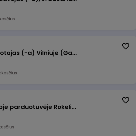
kesčius
Užsakymų komplektuotojas (-a) Vilniuje (Gariūnai)
okesčius
Pardavėjas (-a) naujoje parduotuvėje Rokeliuose (NEMOKAMAS TRANSPORTAS)
kesčius