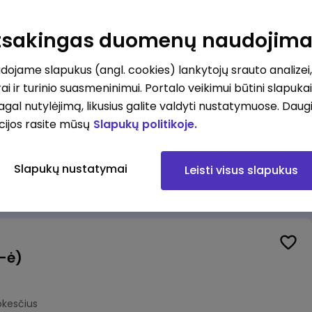
Veiklos užtikrinimo ir atitikties vyr. ekspertas (-ė) (Kaunas) (Kaunas, LT)
unas
Atsakingas duomenų naudojim
okesčius
ojame slapukus (angl. cookies) lankytojų srauto analizei,
ai ir turinio suasmeninimui. Portalo veikimui būtini slapuka
pagal nutylėjimą, likusius galite valdyti nustatymuose. Daug
cijos rasite mūsų
Slapukų politikoje.
Veiklos užtikrinimo ir atitikties vyr. ekspertas (-ė) (Klaipėda) (Klaipėda, LT)
ipėda
Slapukų nustatymai
Leisti visus slapukus
okesčius
(-ė)
okesčius