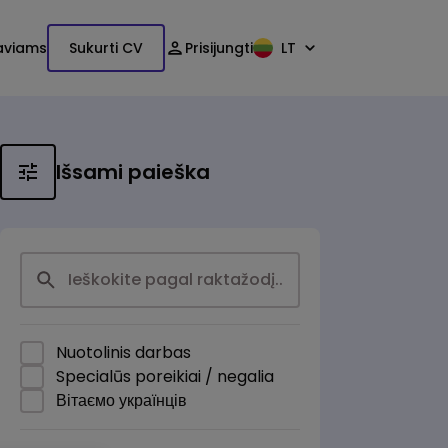
aviams
Sukurti CV
Prisijungti
LT
Išsami paieška
Nuotolinis darbas
Specialūs poreikiai / negalia
Вітаємо українців