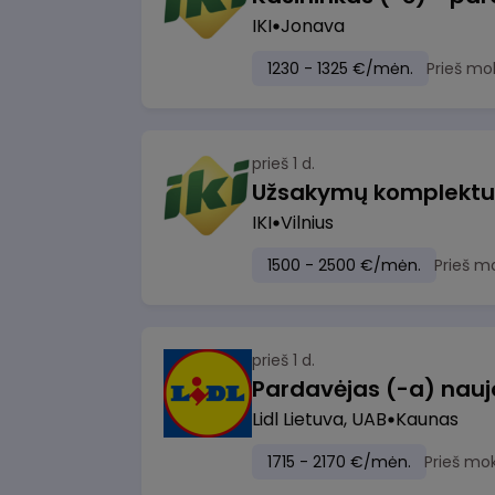
IKI
Jonava
1230 - 1325 €/mėn.
Prieš mo
prieš 1 d.
IKI
Vilnius
1500 - 2500 €/mėn.
Prieš m
prieš 1 d.
Lidl Lietuva, UAB
Kaunas
1715 - 2170 €/mėn.
Prieš mo