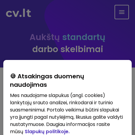
Aukštų
standartų
darbo skelbimai
🍪 Atsakingas duomenų
Slaptažodžio keitimas
naudojimas
Prašome įvesti savo el. paštą, su kuriuo
Mes naudojame slapukus (angl. cookies)
registravotės prie sistemos ir jums atsiųsime
lankytojų srauto analizei, rinkodarai ir turinio
instrukcijas, kaip atnaujinti slaptažodį
suasmeninimui. Portalo veikimui būtini slapukai
yra įjungti pagal nutylėjimą, likusius galite valdyti
nustatymuose. Daugiau informacijos rasite
mūsų
Slapukų politikoje.