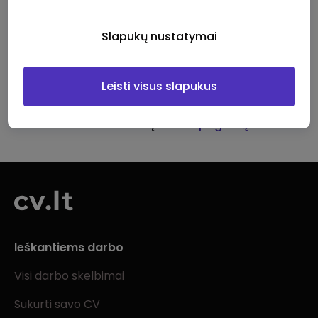
Puslapis apsaugotas su reCAPTCHA.
Slapukų nustatymai
Išsaugoti
Leisti visus slapukus
Grįžti
Turite klausimų?
Gauti pagalbą
Ieškantiems darbo
Visi darbo skelbimai
Sukurti savo CV