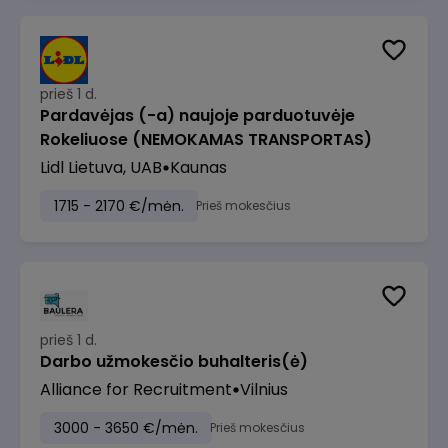
prieš 1 d.
Pardavėjas (-a) naujoje parduotuvėje
Rokeliuose (NEMOKAMAS TRANSPORTAS)
Lidl Lietuva, UAB
Kaunas
1715 - 2170 €/mėn.
Prieš mokesčius
prieš 1 d.
Darbo užmokesčio buhalteris(ė)
Alliance for Recruitment
Vilnius
3000 - 3650 €/mėn.
Prieš mokesčius