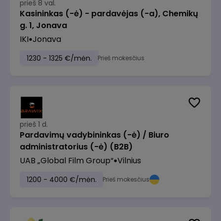
prieš 8 val.
Kasininkas (-ė) - pardavėjas (-a), Chemikų
g. 1, Jonava
IKI
Jonava
1230 - 1325 €/mėn.
Prieš mokesčius
prieš 1 d.
Pardavimų vadybininkas (-ė) / Biuro
administratorius (-ė) (B2B)
UAB „Global Film Group“
Vilnius
1200 - 4000 €/mėn.
Prieš mokesčius