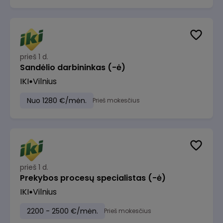
prieš 1 d.
Sandėlio darbininkas (-ė)
IKI
Vilnius
Nuo 1280 €/mėn.
Prieš mokesčius
prieš 1 d.
Prekybos procesų specialistas (-ė)
IKI
Vilnius
2200 - 2500 €/mėn.
Prieš mokesčius