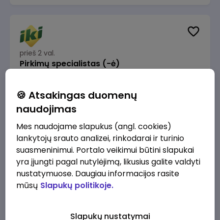
prieš 2 val.
Pirkimų specialistas (-ė)
IKI
Vilnius
🍪 Atsakingas duomenų
1600 - 1900 €/mėn.
Prieš mokesčius
naudojimas
Mes naudojame slapukus (angl. cookies)
lankytojų srauto analizei, rinkodarai ir turinio
suasmeninimui. Portalo veikimui būtini slapukai
yra įjungti pagal nutylėjimą, likusius galite valdyti
prieš 2 val.
IT sprendimų architektas (-ė) (Vilnius, LT)
nustatymuose. Daugiau informacijos rasite
mūsų
Slapukų politikoje.
JSC Lithuanian Railways
Vilnius
4945 - 7415 €/mėn.
Prieš mokesčius
Slapukų nustatymai