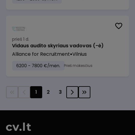
prieš 1 d.
Vidaus audito skyriaus vadovas (-ė)
Alliance for Recruitment
Vilnius
6200 - 7800 €/mėn.
Prieš mokesčius
1
2
3