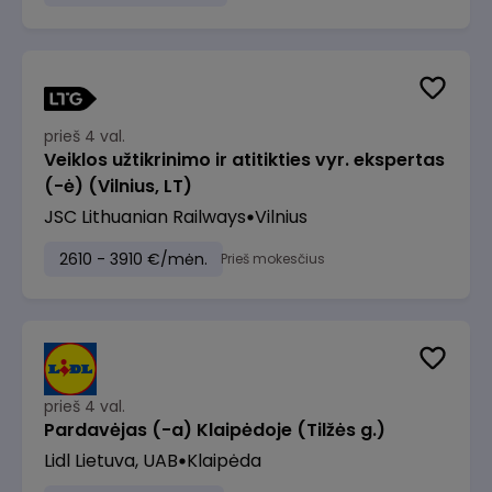
prieš 4 val.
Veiklos užtikrinimo ir atitikties vyr. ekspertas
(-ė) (Vilnius, LT)
JSC Lithuanian Railways
Vilnius
2610 - 3910 €/mėn.
Prieš mokesčius
prieš 4 val.
Pardavėjas (-a) Klaipėdoje (Tilžės g.)
Lidl Lietuva, UAB
Klaipėda