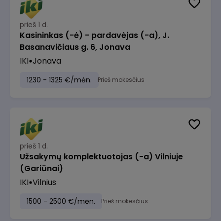
prieš 1 d.
Kasininkas (-ė) - pardavėjas (-a), J.
Basanavičiaus g. 6, Jonava
IKI
Jonava
1230 - 1325 €/mėn.
Prieš mokesčius
prieš 1 d.
Užsakymų komplektuotojas (-a) Vilniuje
(Gariūnai)
IKI
Vilnius
1500 - 2500 €/mėn.
Prieš mokesčius