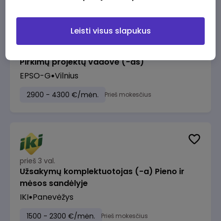
Leisti visus slapukus
prieš 2 val.
Pirkimų projektų vadovė (-as)
EPSO-G
Vilnius
2900 - 4300 €/mėn.
Prieš mokesčius
prieš 3 val.
Užsakymų komplektuotojas (-a) Pieno ir
mėsos sandėlyje
IKI
Panevėžys
1500 - 2300 €/mėn.
Prieš mokesčius