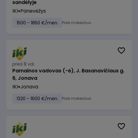
sandėlyje
IKI
Panevėžys
1500 - 1850 €/mėn.
Prieš mokesčius
prieš 8 val.
Pamainos vadovas (-ė), J. Basanavičiaus g.
6, Jonava
IKI
Jonava
1320 - 1600 €/mėn.
Prieš mokesčius