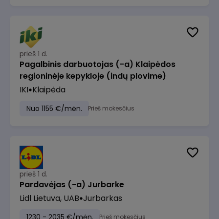
prieš 1 d.
Pagalbinis darbuotojas (-a) Klaipėdos
regioninėje kepykloje (indų plovime)
IKI
Klaipėda
Nuo 1155 €/mėn.
Prieš mokesčius
prieš 1 d.
Pardavėjas (-a) Jurbarke
Lidl Lietuva, UAB
Jurbarkas
1230 - 2035 €/mėn.
Prieš mokesčius