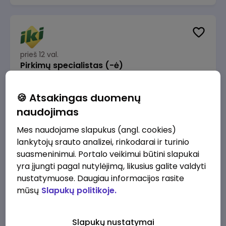
prieš 12 val.
Pirkimų specialistas (-ė)
IKI
Vilnius
🍪 Atsakingas duomenų
1600 - 1900 €/mėn.
Prieš mokesčius
naudojimas
Mes naudojame slapukus (angl. cookies)
lankytojų srauto analizei, rinkodarai ir turinio
suasmeninimui. Portalo veikimui būtini slapukai
yra įjungti pagal nutylėjimą, likusius galite valdyti
prieš 12 val.
IT sprendimų architektas (-ė) (Vilnius, LT)
nustatymuose. Daugiau informacijos rasite
mūsų
Slapukų politikoje.
JSC Lithuanian Railways
Vilnius
4945 - 7415 €/mėn.
Prieš mokesčius
Slapukų nustatymai