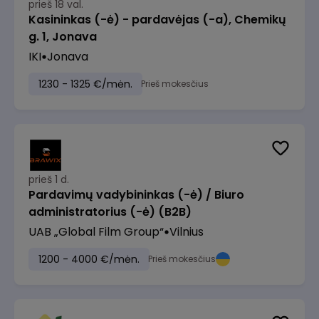
prieš 18 val.
Kasininkas (-ė) - pardavėjas (-a), Chemikų
g. 1, Jonava
IKI
Jonava
1230 - 1325 €/mėn.
Prieš mokesčius
prieš 1 d.
Pardavimų vadybininkas (-ė) / Biuro
administratorius (-ė) (B2B)
UAB „Global Film Group“
Vilnius
1200 - 4000 €/mėn.
Prieš mokesčius