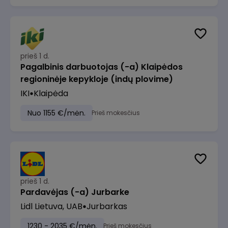
prieš 1 d.
Pagalbinis darbuotojas (-a) Klaipėdos
regioninėje kepykloje (indų plovime)
IKI
Klaipėda
Nuo 1155 €/mėn.
Prieš mokesčius
prieš 1 d.
Pardavėjas (-a) Jurbarke
Lidl Lietuva, UAB
Jurbarkas
1230 - 2035 €/mėn.
Prieš mokesčius