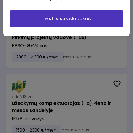
Leisti visus slapukus
prieš 12 val.
Pirkimų projektų vadovė (-as)
EPSO-G
Vilnius
2900 - 4300 €/mėn.
Prieš mokesčius
prieš 13 val.
Užsakymų komplektuotojas (-a) Pieno ir
mėsos sandėlyje
IKI
Panevėžys
1500 - 2300 €/mėn.
Prieš mokesčius