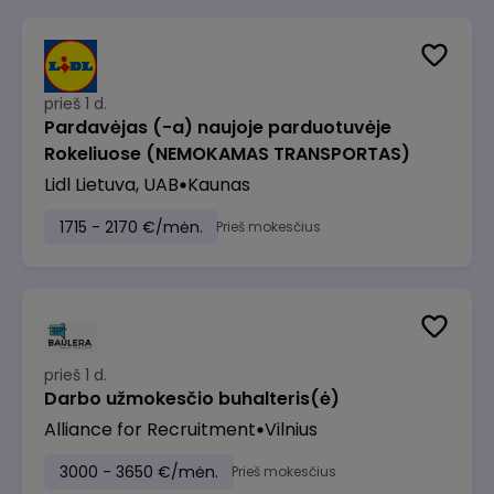
prieš 1 d.
Pardavėjas (-a) naujoje parduotuvėje
Rokeliuose (NEMOKAMAS TRANSPORTAS)
Lidl Lietuva, UAB
Kaunas
1715 - 2170 €/mėn.
Prieš mokesčius
prieš 1 d.
Darbo užmokesčio buhalteris(ė)
Alliance for Recruitment
Vilnius
3000 - 3650 €/mėn.
Prieš mokesčius