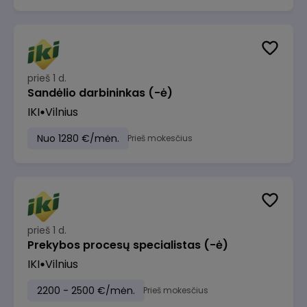
prieš 1 d.
Sandėlio darbininkas (-ė)
IKI
Vilnius
Nuo 1280 €/mėn.
Prieš mokesčius
prieš 1 d.
Prekybos procesų specialistas (-ė)
IKI
Vilnius
2200 - 2500 €/mėn.
Prieš mokesčius