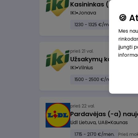
IKI
Jonava
🍪 
1230 - 1325 €/mėn.
Prieš mo
Mes naud
rinkodar
įjungti 
prieš 21 val.
informa
IKI
Vilnius
1500 - 2500 €/mėn.
Prieš m
prieš 22 val.
Lidl Lietuva, UAB
Kaunas
1715 - 2170 €/mėn.
Prieš mo