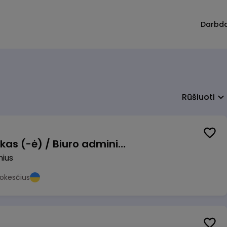
Darbd
Rūšiuoti
Pardavimų vadybininkas (-ė) / Biuro administratorius (-ė) (B2B)
nius
okesčius