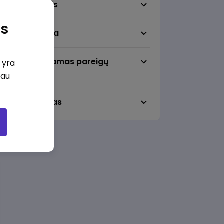
Darbo sritis
as
Darbo vieta
Pageidaujamas pareigų
i yra
lygmuo
iau
Darbo laikas