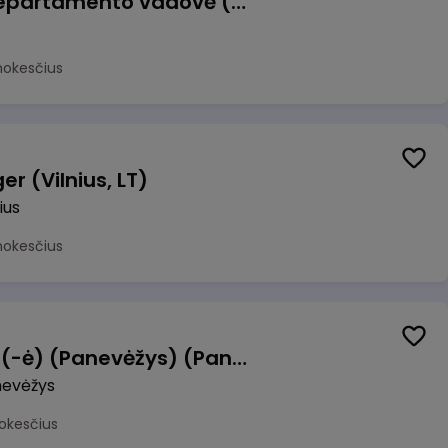
Veiklos atsparumo departamento vadovė (-as)
mokesčius
r (Vilnius, LT)
ius
mokesčius
Manevrų operatorius (-ė) (Panevėžys) (Panevėžys, LT)
evėžys
okesčius