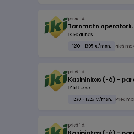
prieš 1 d.
IKI
Kaunas
1210 - 1305 €/mėn.
Prieš mo
prieš 1 d.
IKI
Utena
1230 - 1325 €/mėn.
Prieš mo
prieš 1 d.