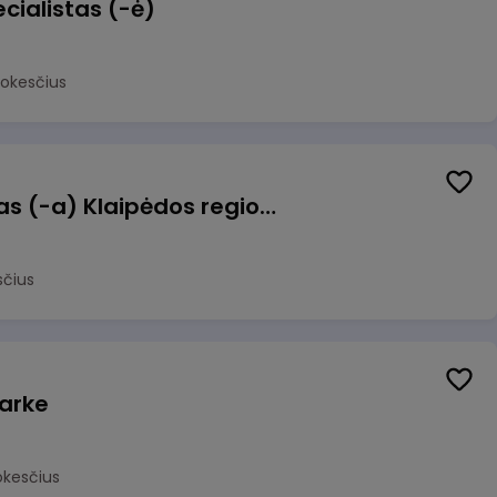
cialistas (-ė)
mokesčius
Pagalbinis darbuotojas (-a) Klaipėdos regioninėje kepykloje (indų plovime)
sčius
arke
okesčius