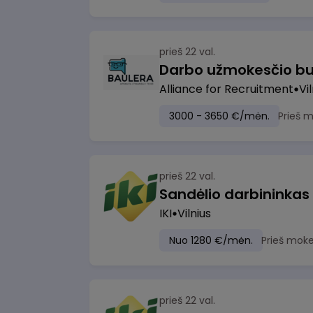
prieš 22 val.
Darbo užmokesčio bu
Alliance for Recruitment
Vi
3000 - 3650 €/mėn.
Prieš 
prieš 22 val.
Sandėlio darbininkas
IKI
Vilnius
Nuo 1280 €/mėn.
Prieš moke
prieš 22 val.