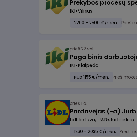
Prekybos procesų spe
IKI
Vilnius
2200 - 2500 €/mėn.
Prieš 
prieš 22 val.
IKI
Klaipėda
Nuo 1155 €/mėn.
Prieš moke
prieš 1 d.
Pardavėjas (-a) Jurb
Lidl Lietuva, UAB
Jurbarkas
1230 - 2035 €/mėn.
Prieš m