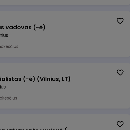
us vadovas (-ė)
lnius
mokesčius
alistas (-ė) (Vilnius, LT)
ius
okesčius