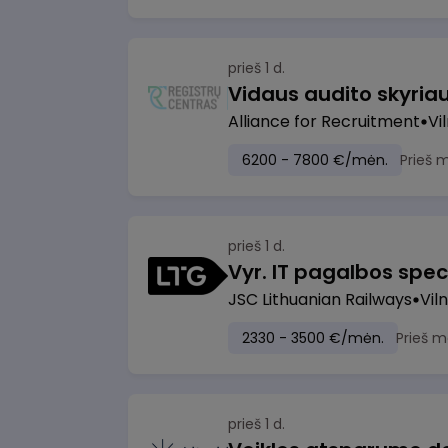
prieš 1 d.
Vidaus audito skyria
Alliance for Recruitment
Vi
6200 - 7800 €/mėn.
Prieš 
prieš 1 d.
Vyr. IT pagalbos speci
JSC Lithuanian Railways
Viln
2330 - 3500 €/mėn.
Prieš m
prieš 1 d.