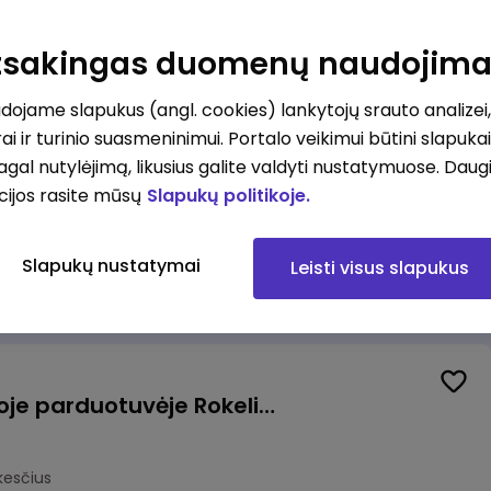
Kasininkas (-ė) - pardavėjas (-a), J. Basanavičiaus g. 6, Jonava
Atsakingas duomenų naudojim
kesčius
ojame slapukus (angl. cookies) lankytojų srauto analizei,
ai ir turinio suasmeninimui. Portalo veikimui būtini slapuka
pagal nutylėjimą, likusius galite valdyti nustatymuose. Daug
cijos rasite mūsų
Slapukų politikoje.
Užsakymų komplektuotojas (-a) Vilniuje (Gariūnai)
Slapukų nustatymai
Leisti visus slapukus
okesčius
Pardavėjas (-a) naujoje parduotuvėje Rokeliuose (NEMOKAMAS TRANSPORTAS)
kesčius