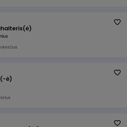
halteris(ė)
lnius
mokesčius
 (-ė)
sčius