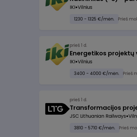
IKI
Vilnius
1230 - 1325 €/mėn.
Prieš mo
prieš 1 d.
Energetikos projektų
IKI
Vilnius
3400 - 4000 €/mėn.
Prieš 
prieš 1 d.
JSC Lithuanian Railways
Viln
3810 - 5710 €/mėn.
Prieš m