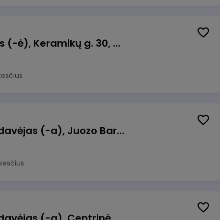
Taromato operatorius (-ė), Keramikų g. 30, Neveronys
kesčius
Kasininkas (-ė) - pardavėjas (-a), Juozo Bartašiaus g. 1, Utena
kesčius
Kasininkas (-ė) - pardavėjas (-a), Centrinė g. 62, Galgiai