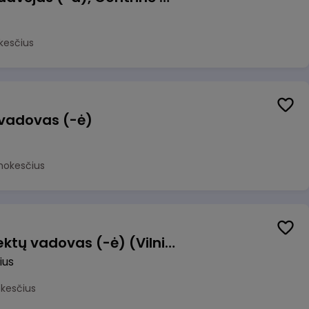
kesčius
 vadovas (-ė)
mokesčius
Transformacijos projektų vadovas (-ė) (Vilnius, LT)
ius
okesčius