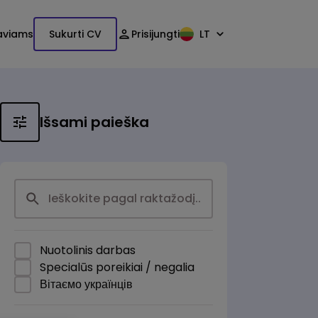
aviams
Sukurti CV
Prisijungti
LT
Išsami paieška
Nuotolinis darbas
Specialūs poreikiai / negalia
Вітаємо українців