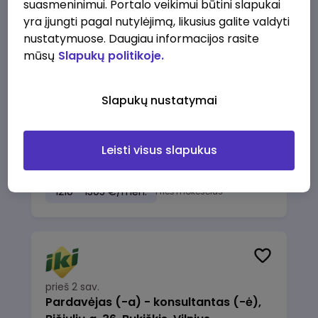
suasmeninimui. Portalo veikimui būtini slapukai
1230 - 1325 €/mėn.
Prieš mokesčius
yra įjungti pagal nutylėjimą, likusius galite valdyti
nustatymuose. Daugiau informacijos rasite
mūsų
Slapukų politikoje.
Slapukų nustatymai
prieš 2 sav.
Taromato operatorius (-ė), Naujai
atidaromai parduotuvei Panevėžyje
Leisti visus slapukus
IKI
Panevėžys
1210 - 1305 €/mėn.
Prieš mokesčius
prieš 2 sav.
Pardavėjas (-a) - konsultantas (-ė),