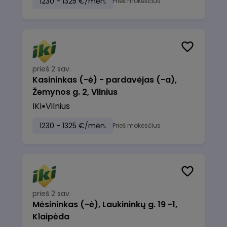
1230 - 1325 €/mėn.
Prieš mokesčius
prieš 2 sav.
Kasininkas (-ė) - pardavėjas (-a),
Žemynos g. 2, Vilnius
IKI
Vilnius
1230 - 1325 €/mėn.
Prieš mokesčius
prieš 2 sav.
Mėsininkas (-ė), Laukininkų g. 19 -1,
Klaipėda