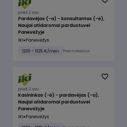
prieš 2 sav.
Pardavėjas (-a) - konsultantas (-ė),
Naujai atidaromai parduotuvei
Panevėžyje
IKI
Panevėžys
1230 - 1325 €/mėn.
Prieš mokesčius
prieš 2 sav.
Kasininkas (-ė) - pardavėjas (-a),
Naujai atidaromai parduotuvei
Panevėžyje
IKI
Panevėžys