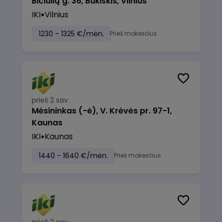
Bičiulių g. 36, Bukiškis, Vilnius
IKI
Vilnius
1230 - 1325 €/mėn.
Prieš mokesčius
prieš 2 sav.
Mėsininkas (-ė), V. Krėvės pr. 97-1,
Kaunas
IKI
Kaunas
1440 - 1640 €/mėn.
Prieš mokesčius