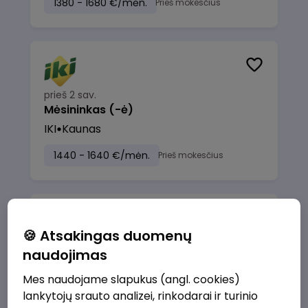
1380 - 1680 €/mėn.
Prieš mokesčius
prieš 2 sav.
Mėsininkas (-ė)
IKI
Kaunas
1440 - 1640 €/mėn.
Prieš mokesčius
🍪 Atsakingas duomenų
prieš 2 sav.
naudojimas
Pardavėjas (-a) - konsultantas (-ė),
Brastos g. 28, Kaunas
Mes naudojame slapukus (angl. cookies)
lankytojų srauto analizei, rinkodarai ir turinio
IKI
Kaunas