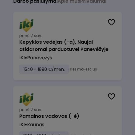
Darbo pasiūlymai
Apie mus
Privalumai
prieš 2 sav.
Kepyklos vedėjas (-a), Naujai
atidaromai parduotuvei Panevėžyje
IKI
Panevėžys
1540 - 1890 €/mėn.
Prieš mokesčius
prieš 2 sav.
Pamainos vadovas (-ė)
IKI
Kaunas