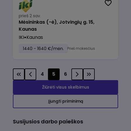
prieš 2 sav.
Mėsininkas (-ė), Jotvingių g. 15,
Kaunas
IKI
Kaunas
1440 - 1640 €/mėn.
Prieš mokesčius
4
5
6
Žiūrėti visus skelbimus
Įjungti priminimą
Susijusios darbo paieškos