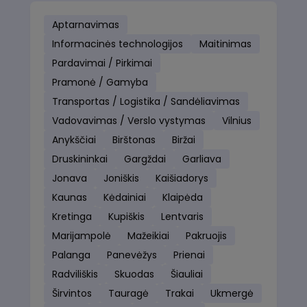
Aptarnavimas
Informacinės technologijos
Maitinimas
Pardavimai / Pirkimai
Pramonė / Gamyba
Transportas / Logistika / Sandėliavimas
Vadovavimas / Verslo vystymas
Vilnius
Anykščiai
Birštonas
Biržai
Druskininkai
Gargždai
Garliava
Jonava
Joniškis
Kaišiadorys
Kaunas
Kėdainiai
Klaipėda
Kretinga
Kupiškis
Lentvaris
Marijampolė
Mažeikiai
Pakruojis
Palanga
Panevėžys
Prienai
Radviliškis
Skuodas
Šiauliai
Širvintos
Tauragė
Trakai
Ukmergė