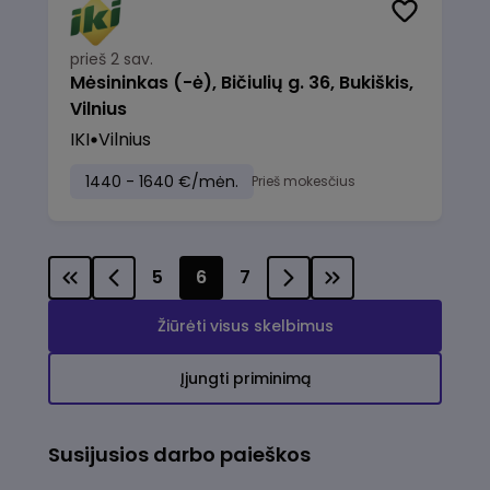
prieš 2 sav.
Mėsininkas (-ė), Bičiulių g. 36, Bukiškis,
Vilnius
IKI
Vilnius
1440 - 1640 €/mėn.
Prieš mokesčius
5
6
7
Žiūrėti visus skelbimus
Įjungti priminimą
Susijusios darbo paieškos