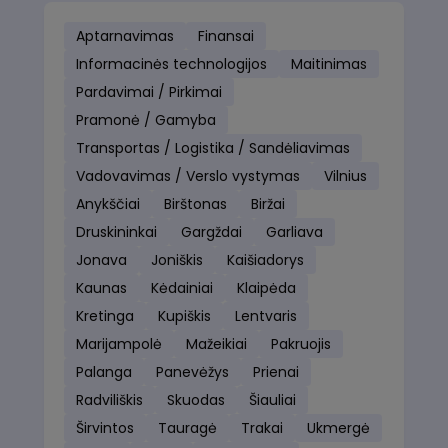
Aptarnavimas
Finansai
Informacinės technologijos
Maitinimas
Pardavimai / Pirkimai
Pramonė / Gamyba
Transportas / Logistika / Sandėliavimas
Vadovavimas / Verslo vystymas
Vilnius
Anykščiai
Birštonas
Biržai
Druskininkai
Gargždai
Garliava
Jonava
Joniškis
Kaišiadorys
Kaunas
Kėdainiai
Klaipėda
Kretinga
Kupiškis
Lentvaris
Marijampolė
Mažeikiai
Pakruojis
Palanga
Panevėžys
Prienai
Radviliškis
Skuodas
Šiauliai
Širvintos
Tauragė
Trakai
Ukmergė