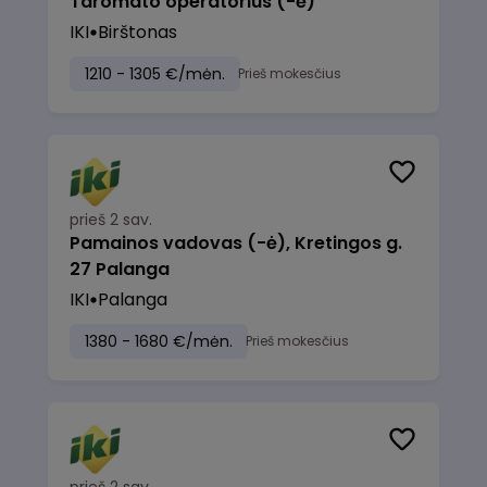
Taromato operatorius (-ė)
IKI
Birštonas
1210 - 1305 €/mėn.
Prieš mokesčius
prieš 2 sav.
Pamainos vadovas (-ė), Kretingos g.
27 Palanga
IKI
Palanga
1380 - 1680 €/mėn.
Prieš mokesčius