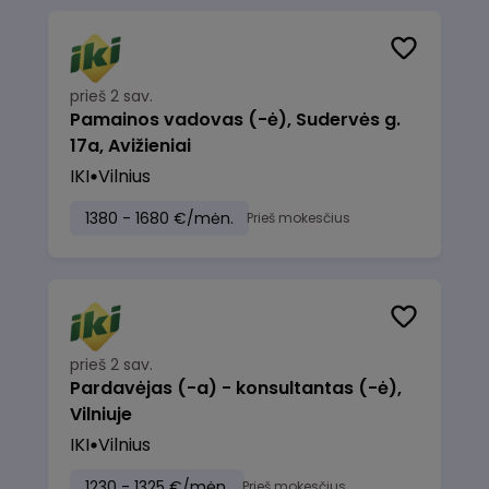
prieš 2 sav.
Pamainos vadovas (-ė), Sudervės g.
17a, Avižieniai
IKI
Vilnius
1380 - 1680 €/mėn.
Prieš mokesčius
prieš 2 sav.
Pardavėjas (-a) - konsultantas (-ė),
Vilniuje
IKI
Vilnius
1230 - 1325 €/mėn.
Prieš mokesčius