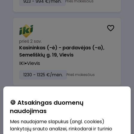
923 - 994 €/mėn.
Prieš mokesčius
prieš 2 sav.
Kasininkas (-ė) - pardavėjas (-a),
Semeliškių g. 19, Vievis
IKI
Vievis
1230 - 1325 €/mėn.
Prieš mokesčius
🍪 Atsakingas duomenų
naudojimas
prieš 2 sav.
Kasininkas (-ė) - pardavėjas (-a),
Mes naudojame slapukus (angl. cookies)
Vilniaus g. 34a, Skuodas
lankytojų srauto analizei, rinkodarai ir turinio