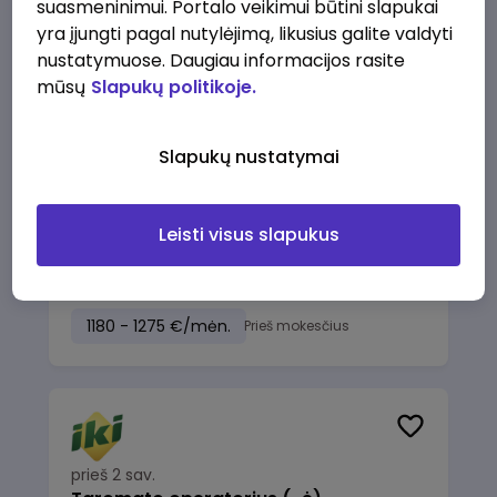
suasmeninimui. Portalo veikimui būtini slapukai
IKI
Skuodas
yra įjungti pagal nutylėjimą, likusius galite valdyti
1230 - 1325 €/mėn.
Prieš mokesčius
nustatymuose. Daugiau informacijos rasite
mūsų
Slapukų politikoje.
Slapukų nustatymai
prieš 2 sav.
Salės darbuotojas (-a), Kretingos g.
Leisti visus slapukus
27 Palanga
IKI
Palanga
1180 - 1275 €/mėn.
Prieš mokesčius
prieš 2 sav.