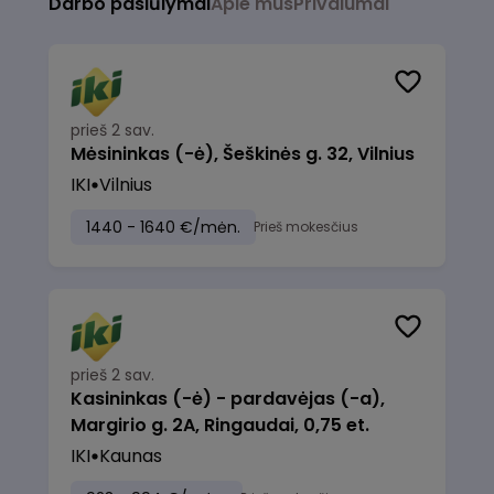
Darbo pasiūlymai
Apie mus
Privalumai
prieš 2 sav.
Mėsininkas (-ė), Šeškinės g. 32, Vilnius
IKI
Vilnius
1440 - 1640 €/mėn.
Prieš mokesčius
prieš 2 sav.
Kasininkas (-ė) - pardavėjas (-a),
Margirio g. 2A, Ringaudai, 0,75 et.
IKI
Kaunas