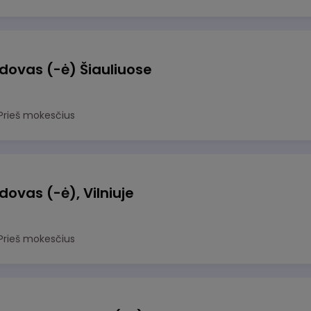
dovas (-ė) Šiauliuose
Prieš mokesčius
ovas (-ė), Vilniuje
Prieš mokesčius