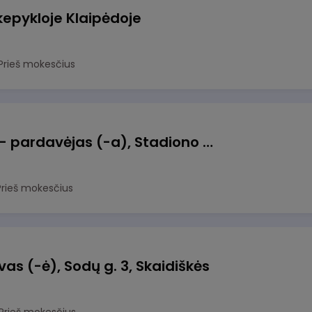
kepykloje Klaipėdoje
Prieš mokesčius
Kasininkas (-ė) - pardavėjas (-a), Stadiono g. 2, Prienai
Prieš mokesčius
s (-ė), Sodų g. 3, Skaidiškės