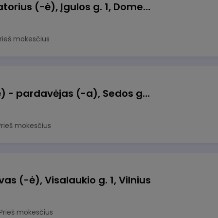
Taromato operatorius (-ė), Įgulos g. 1, Domeikava
rieš mokesčius
Kasinininkas (-ė) - pardavėjas (-a), Sedos g. 18-1, Mažeikiai
Prieš mokesčius
 (-ė), Visalaukio g. 1, Vilnius
Prieš mokesčius