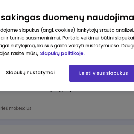
Atsakingas duomenų naudojim
ojame slapukus (angl. cookies) lankytojų srauto analizei,
ai ir turinio suasmeninimui. Portalo veikimui būtini slapuka
pagal nutylėjimą, likusius galite valdyti nustatymuose. Daug
cijos rasite mūsų
Slapukų politikoje.
rivalumai
Slapukų nustatymai
Leisti visus slapukus
Pardavėjas (-a) - konsultantas (-ė), Vytauto g. 60, Trakai
Prieš mokesčius