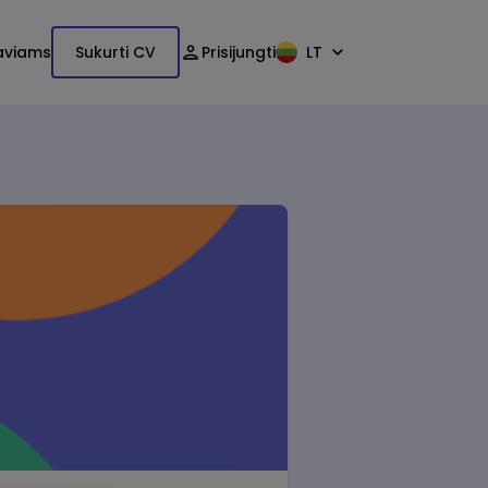
aviams
Sukurti CV
Prisijungti
LT