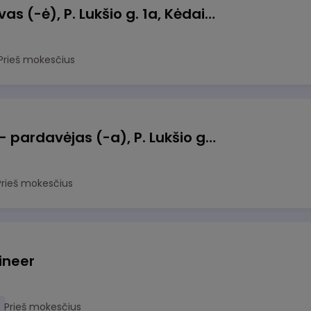
Pamainos vadovas (-ė), P. Lukšio g. 1a, Kėdainiai
Prieš mokesčius
Kasininkas (-ė) - pardavėjas (-a), P. Lukšio g. 1a, Kėdainiai
Prieš mokesčius
ineer
Prieš mokesčius