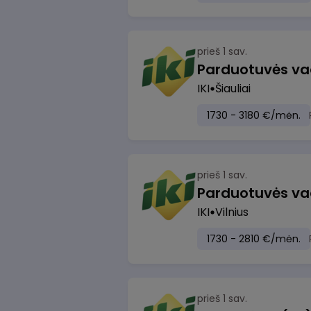
prieš 1 sav.
Parduotuvės va
IKI
Šiauliai
1730 - 3180 €/mėn.
prieš 1 sav.
Parduotuvės vad
IKI
Vilnius
1730 - 2810 €/mėn.
prieš 1 sav.