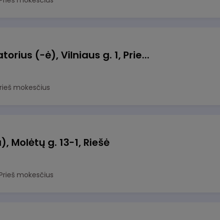
Prieš mokesčius
Taromato operatorius (-ė), Vilniaus g. 1, Prienai
rieš mokesčius
), Molėtų g. 13-1, Riešė
Prieš mokesčius