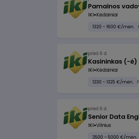
IKI
Kėdainiai
1320 - 1600 €/mėn.
prieš 6 d.
IKI
Kėdainiai
1230 - 1325 €/mėn.
prieš 6 d.
Senior Data Eng
IKI
Vilnius
3500 - 5000 €/mėn.