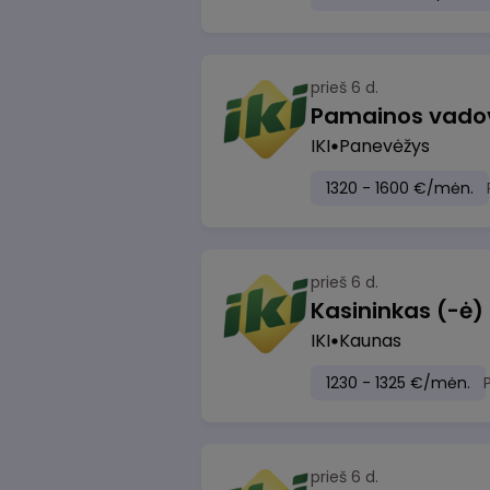
prieš 6 d.
IKI
Panevėžys
1320 - 1600 €/mėn.
prieš 6 d.
IKI
Kaunas
1230 - 1325 €/mėn.
prieš 6 d.