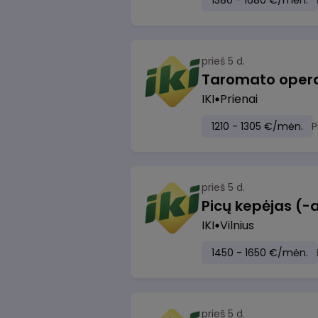
1380 - 1680 €/mėn.
prieš 5 d.
IKI
Prienai
1210 - 1305 €/mėn.
P
prieš 5 d.
Picų kepėjas (-a
IKI
Vilnius
1450 - 1650 €/mėn.
prieš 5 d.