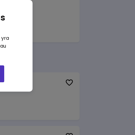
as
i yra
iau