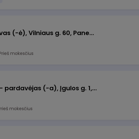
Pamainos vadovas (-ė), Vilniaus g. 60, Panevėžys
Prieš mokesčius
Kasininkas (-ė) - pardavėjas (-a), Įgulos g. 1, Domeikava
Prieš mokesčius