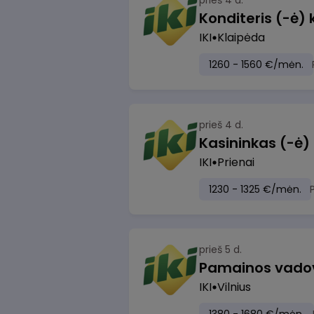
prieš 4 d.
Konditeris (-ė) 
IKI
Klaipėda
1260 - 1560 €/mėn.
prieš 4 d.
IKI
Prienai
1230 - 1325 €/mėn.
prieš 5 d.
Pamainos vadova
IKI
Vilnius