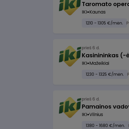
IKI
Kaunas
1210 - 1305 €/mėn.
P
prieš 6 d.
IKI
Mažeikiai
1230 - 1325 €/mėn.
prieš 6 d.
Pamainos vadovas
IKI
Vilnius
1380 - 1680 €/mėn.