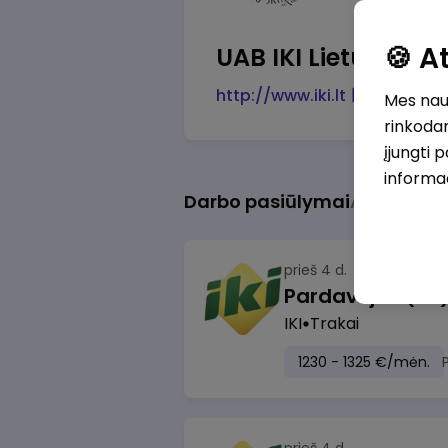
🍪 
UAB IKI Lietuva
http://www.iki.lt
Mes naud
rinkodar
įjungti 
informa
Darbo pasiūlymai
Apie mus
P
prieš 4 d.
IKI
Trakai
1230 - 1325 €/mėn.