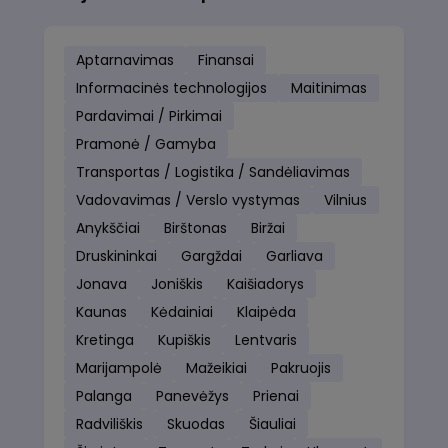
Aptarnavimas
Finansai
Informacinės technologijos
Maitinimas
Pardavimai / Pirkimai
Pramonė / Gamyba
Transportas / Logistika / Sandėliavimas
Vadovavimas / Verslo vystymas
Vilnius
Anykščiai
Birštonas
Biržai
Druskininkai
Gargždai
Garliava
Jonava
Joniškis
Kaišiadorys
Kaunas
Kėdainiai
Klaipėda
Kretinga
Kupiškis
Lentvaris
Marijampolė
Mažeikiai
Pakruojis
Palanga
Panevėžys
Prienai
Radviliškis
Skuodas
Šiauliai