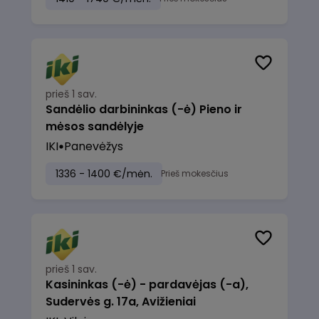
prieš 1 sav.
Sandėlio darbininkas (-ė) Pieno ir
mėsos sandėlyje
IKI
Panevėžys
1336 - 1400 €/mėn.
Prieš mokesčius
prieš 1 sav.
Kasininkas (-ė) - pardavėjas (-a),
Sudervės g. 17a, Avižieniai