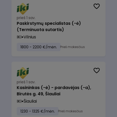
prieš 1 sav.
Paskirstymų specialistas (-ė)
(Terminuota sutartis)
IKI
Vilnius
1800 - 2200 €/mėn.
Prieš mokesčius
prieš 1 sav.
Kasininkas (-ė) - pardavėjas (-a),
Birutės g. 49, Šiauliai
IKI
Šiauliai
1230 - 1325 €/mėn.
Prieš mokesčius