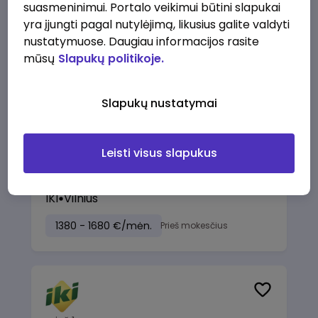
Savanorių pr. 1, Vilnius
suasmeninimui. Portalo veikimui būtini slapukai
IKI
Vilnius
yra įjungti pagal nutylėjimą, likusius galite valdyti
nustatymuose. Daugiau informacijos rasite
1230 - 1325 €/mėn.
Prieš mokesčius
mūsų
Slapukų politikoje.
Slapukų nustatymai
prieš 1 sav.
Leisti visus slapukus
Pamainos vadovas (-ė), Savanorių pr.
1, Vilnius
IKI
Vilnius
1380 - 1680 €/mėn.
Prieš mokesčius