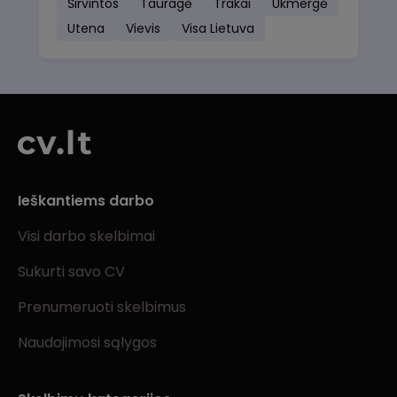
Širvintos
Tauragė
Trakai
Ukmergė
Utena
Vievis
Visa Lietuva
Ieškantiems darbo
Visi darbo skelbimai
Sukurti savo CV
Prenumeruoti skelbimus
Naudojimosi sąlygos