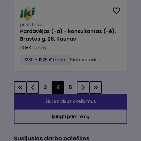
prieš 1 sav.
Pardavėjas (-a) - konsultantas (-ė),
Brastos g. 28, Kaunas
IKI
Kaunas
1230 - 1325 €/mėn.
Prieš mokesčius
3
4
5
Žiūrėti visus skelbimus
Įjungti priminimą
Susijusios darbo paieškos