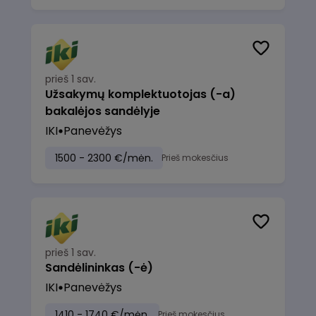
prieš 1 sav.
Užsakymų komplektuotojas (-a)
bakalėjos sandėlyje
IKI
Panevėžys
1500 - 2300 €/mėn.
Prieš mokesčius
prieš 1 sav.
Sandėlininkas (-ė)
IKI
Panevėžys
1410 - 1740 €/mėn.
Prieš mokesčius