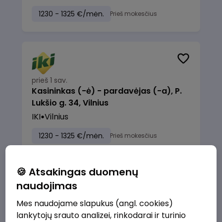
1230 - 1325 €/mėn.
Prieš mokesčius
prieš 1 sav.
Kasininkas (-ė) - pardavėjas (-a), P.
Lukšio g. 34, Vilnius
IKI
Vilnius
1230 - 1325 €/mėn.
Prieš mokesčius
🍪 Atsakingas duomenų
naudojimas
prieš 1 sav.
Mes naudojame slapukus (angl. cookies)
Kasininkas (-ė) - pardavėjas (-a),
lankytojų srauto analizei, rinkodarai ir turinio