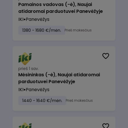
Pamainos vadovas (-ė), Naujai
atidaromai parduotuvei Panevėžyje
IKI
Panevėžys
1380 - 1680 €/mėn.
Prieš mokesčius
prieš 1 sav.
Mėsininkas (-ė), Naujai atidaromai
parduotuvei Panevėžyje
IKI
Panevėžys
1440 - 1640 €/mėn.
Prieš mokesčius