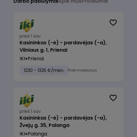
Darbo pasiūlymai
Apie mus
Privalumai
prieš 1 sav.
Kasininkas (-ė) - pardavėjas (-a),
Vilniaus g. 1, Prienai
IKI
Prienai
1230 - 1325 €/mėn.
Prieš mokesčius
prieš 1 sav.
Kasininkas (-ė) - pardavėjas (-a),
Žvejų g. 35, Palanga
IKI
Palanga