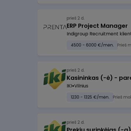
prieš 2 d.
ERP Project Manager
Indigroup Recruitment klien
4500 - 6000 €/mėn.
Prieš 
prieš 2 d.
IKI
Vilnius
1230 - 1325 €/mėn.
Prieš mo
prieš 2 d.