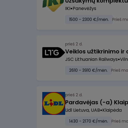
IKI
Panevėžys
1500 - 2300 €/mėn.
Prieš m
prieš 2 d.
JSC Lithuanian Railways
Viln
2610 - 3910 €/mėn.
Prieš m
prieš 2 d.
Pardavėjas (-a) Klaip
Lidl Lietuva, UAB
Klaipėda
1430 - 2170 €/mėn.
Prieš m