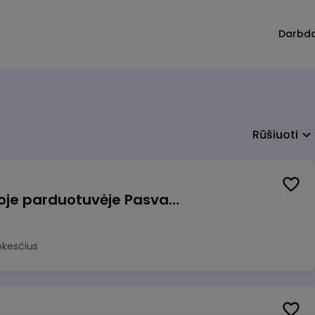
Darbd
Rūšiuoti
Pardavėjas (-a) naujoje parduotuvėje Pasvalyje (PAPILDOMAS 600€ PRIEDAS)
okesčius