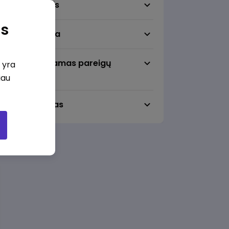
Darbo sritis
as
Darbo vieta
Pageidaujamas pareigų
i yra
lygmuo
iau
Darbo laikas