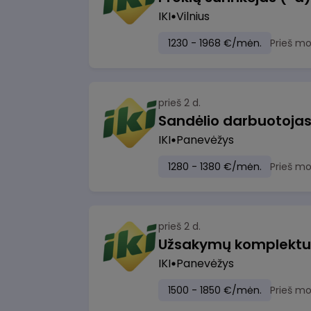
IKI
Vilnius
1230 - 1968 €/mėn.
Prieš m
prieš 2 d.
IKI
Panevėžys
1280 - 1380 €/mėn.
Prieš m
prieš 2 d.
IKI
Panevėžys
1500 - 1850 €/mėn.
Prieš m