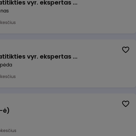
Veiklos užtikrinimo ir atitikties vyr. ekspertas (-ė) (Kaunas) (Kaunas, LT)
unas
okesčius
Veiklos užtikrinimo ir atitikties vyr. ekspertas (-ė) (Klaipėda) (Klaipėda, LT)
ipėda
okesčius
(-ė)
okesčius