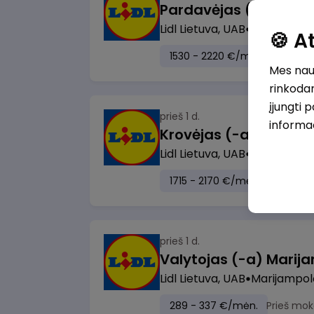
Lidl Lietuva, UAB
Vilnius
🍪 
1530 - 2220 €/mėn.
Prieš m
Mes naud
rinkodar
įjungti 
prieš 1 d.
informa
Lidl Lietuva, UAB
Visa Lietuv
1715 - 2170 €/mėn.
Prieš mo
prieš 1 d.
Lidl Lietuva, UAB
Marijampol
289 - 337 €/mėn.
Prieš mok