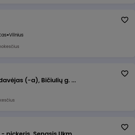
tas
Vilnius
mokesčius
Kasininkas (-ė) - pardavėjas (-a), Bičiulių g. 36, Bukiškis, Vilnius
kesčius
Prekių surinkėjas (-a) - pickeris, Senasis Ukmergės kelias 8, Avižieniai