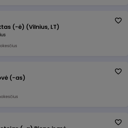
as (-ė) (Vilnius, LT)
ius
mokesčius
ovė (-as)
mokesčius