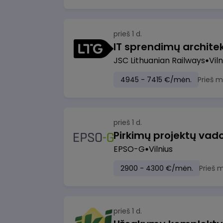
prieš 1 d.
IT sprendimų architekt
JSC Lithuanian Railways
Viln
4945 - 7415 €/mėn.
Prieš 
prieš 1 d.
Pirkimų projektų vad
EPSO-G
Vilnius
2900 - 4300 €/mėn.
Prieš 
prieš 1 d.