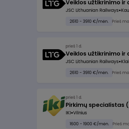
JSC Lithuanian Railways
Ka
2610 - 3910 €/mėn.
Prieš m
prieš 1 d.
JSC Lithuanian Railways
Kla
2610 - 3910 €/mėn.
Prieš m
prieš 1 d.
Pirkimų specialistas 
IKI
Vilnius
1600 - 1900 €/mėn.
Prieš m