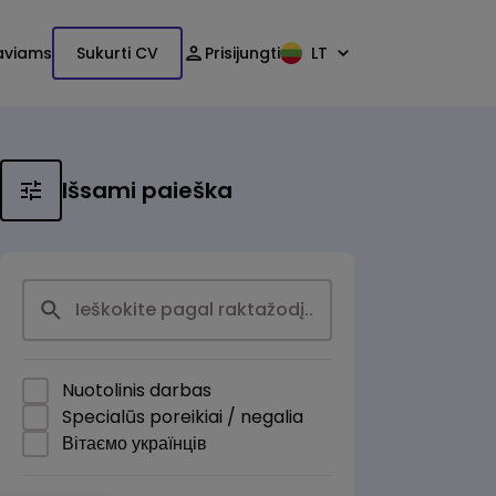
aviams
Sukurti CV
Prisijungti
LT
Išsami paieška
Nuotolinis darbas
Specialūs poreikiai / negalia
Вітаємо українців