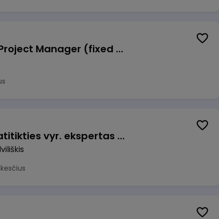
Talent Development Project Manager (fixed term - 1.5 years)
us
Veiklos užtikrinimo ir atitikties vyr. ekspertas (-ė) (Radviliškis) (Radviliškis, LT)
iliškis
okesčius