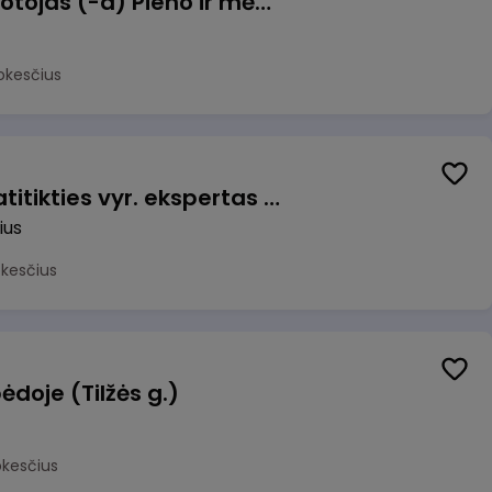
Užsakymų komplektuotojas (-a) Pieno ir mėsos sandėlyje
okesčius
Veiklos užtikrinimo ir atitikties vyr. ekspertas (-ė) (Vilnius, LT)
ius
okesčius
ėdoje (Tilžės g.)
okesčius