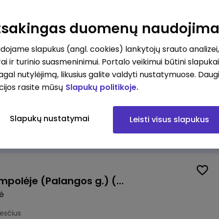
Pardavėjas (-a) Vilniuje (Bajorų kelias) (terminuota sutartis iki 3 mėn. laikotarpiui)
Atsakingas duomenų naudojim
okesčius
ojame slapukus (angl. cookies) lankytojų srauto analizei,
ai ir turinio suasmeninimui. Portalo veikimui būtini slapuka
pagal nutylėjimą, likusius galite valdyti nustatymuose. Daug
cijos rasite mūsų
Slapukų politikoje.
Krovėjas (-a) Ringauduose (galimybė dirbti nepilnu etatu)
a
Slapukų nustatymai
Leisti visus slapukus
kesčius
Valytojas (-a) Marijampolėje (Palangos g.) (0,25 etatu)
ė
esčius