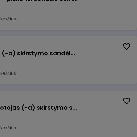
okesčius
Sandėlio darbuotojas (-a) skirstymo sandėlyje
okesčius
Užsakymų komplektuotojas (-a) skirstymo sandėlyje
okesčius