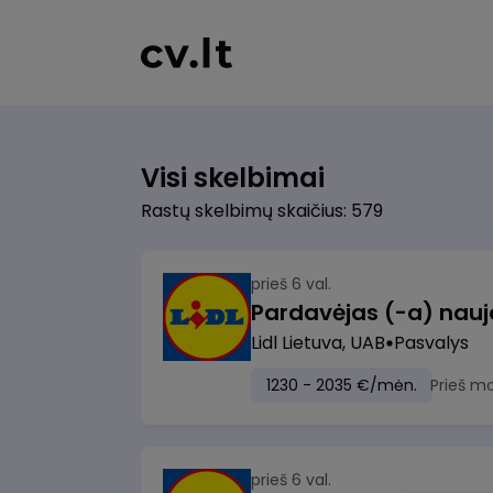
Visi skelbimai
Rastų skelbimų skaičius: 579
prieš 6 val.
Lidl Lietuva, UAB
Pasvalys
1230 - 2035 €/mėn.
Prieš m
prieš 6 val.