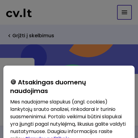
Grįžti į skelbimus
🍪 Atsakingas duomenų
naudojimas
AB "Lietuvos spauda"
Mes naudojame slapukus (angl. cookies)
lankytojų srauto analizei, rinkodarai ir turinio
http://www.lspauda.lt
suasmeninimui. Portalo veikimui būtini slapukai
yra įjungti pagal nutylėjimą, likusius galite valdyti
nustatymuose. Daugiau informacijos rasite