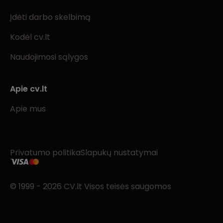
Įdėti darbo skelbimą
Kodėl cv.lt
Naudojimosi sąlygos
Apie cv.lt
Apie mus
Privatumo politika
Slapukų nustatymai
© 1999 - 2026 CV.lt Visos teisės saugomos