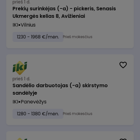
prieš 1 d.
Prekių surinkėjas (-a) - pickeris, Senasis
Ukmergės kelias 8, Avižieniai
IKI
Vilnius
1230 - 1968 €/mėn.
Prieš mokesčius
prieš 1 d.
Sandėlio darbuotojas (-a) skirstymo
sandėlyje
IKI
Panevėžys
1280 - 1380 €/mėn.
Prieš mokesčius