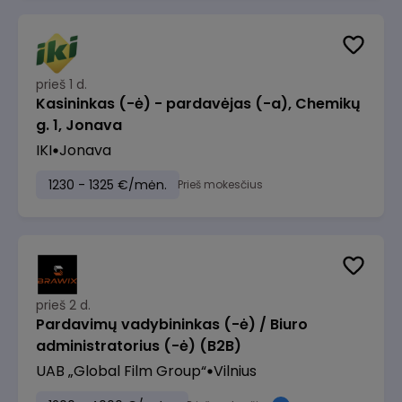
prieš 1 d.
Kasininkas (-ė) - pardavėjas (-a), Chemikų
g. 1, Jonava
IKI
Jonava
1230 - 1325 €/mėn.
Prieš mokesčius
prieš 2 d.
Pardavimų vadybininkas (-ė) / Biuro
administratorius (-ė) (B2B)
UAB „Global Film Group“
Vilnius