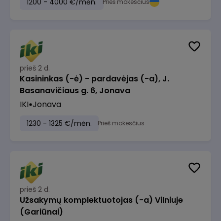
1200 - 4000 €/mėn.
Prieš mokesčius
prieš 2 d.
Kasininkas (-ė) - pardavėjas (-a), J.
Basanavičiaus g. 6, Jonava
IKI
Jonava
1230 - 1325 €/mėn.
Prieš mokesčius
prieš 2 d.
Užsakymų komplektuotojas (-a) Vilniuje
(Gariūnai)