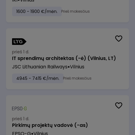
1600 - 1900 €/mėn.
Prieš mokesčius
prieš 1 d.
IT sprendimų architektas (-ė) (Vilnius, LT)
JSC Lithuanian Railways
Vilnius
4945 - 7415 €/mėn.
Prieš mokesčius
prieš 1 d.
Pirkimų projektų vadovė (-as)
EPSO-G
Vilnius