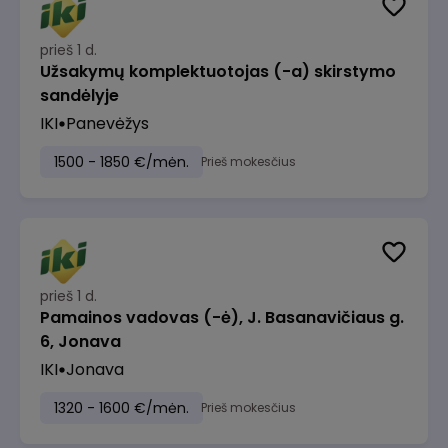
prieš 1 d.
Užsakymų komplektuotojas (-a) skirstymo
sandėlyje
IKI
Panevėžys
1500 - 1850 €/mėn.
Prieš mokesčius
prieš 1 d.
Pamainos vadovas (-ė), J. Basanavičiaus g.
6, Jonava
IKI
Jonava
1320 - 1600 €/mėn.
Prieš mokesčius