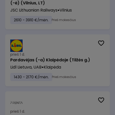
(-ė) (Vilnius, LT)
JSC Lithuanian Railways
Vilnius
2610 - 3910 €/mėn.
Prieš mokesčius
prieš 1 d.
Pardavėjas (-a) Klaipėdoje (Tilžės g.)
Lidl Lietuva, UAB
Klaipėda
1430 - 2170 €/mėn.
Prieš mokesčius
prieš 1 d.