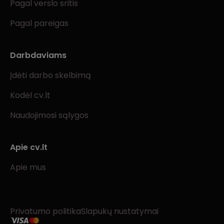
Pagal verslo sritis
Pagal pareigas
Darbdaviams
Įdėti darbo skelbimą
Kodėl cv.lt
Naudojimosi sąlygos
Apie cv.lt
Apie mus
Privatumo politika
Slapukų nustatymai