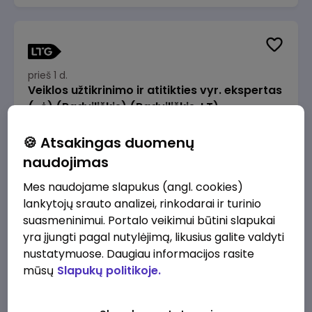
prieš 1 d.
Veiklos užtikrinimo ir atitikties vyr. ekspertas
(-ė) (Radviliškis) (Radviliškis, LT)
JSC Lithuanian Railways
Radviliškis
🍪 Atsakingas duomenų
2610 - 3910 €/mėn.
Prieš mokesčius
naudojimas
Mes naudojame slapukus (angl. cookies)
lankytojų srauto analizei, rinkodarai ir turinio
suasmeninimui. Portalo veikimui būtini slapukai
yra įjungti pagal nutylėjimą, likusius galite valdyti
prieš 1 d.
nustatymuose. Daugiau informacijos rasite
Veiklos užtikrinimo ir atitikties vyr. ekspertas
mūsų
Slapukų politikoje.
(-ė) (Kaunas) (Kaunas, LT)
JSC Lithuanian Railways
Kaunas