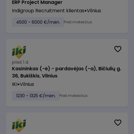
ERP Project Manager
Indigroup Recruitment klientas
Vilnius
4500 - 6000 €/mėn.
Prieš mokesčius
prieš 1 d.
Kasininkas (-ė) - pardavėjas (-a), Bičiulių g.
36, Bukiškis, Vilnius
IKI
Vilnius
1230 - 1325 €/mėn.
Prieš mokesčius