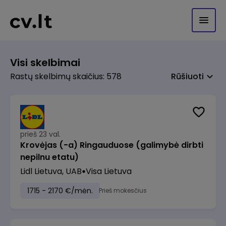
Visi skelbimai
Rastų skelbimų skaičius: 578
Rūšiuoti
prieš 23 val.
Krovėjas (-a) Ringauduose (galimybė dirbti
nepilnu etatu)
Lidl Lietuva, UAB
Visa Lietuva
1715 - 2170 €/mėn.
Prieš mokesčius