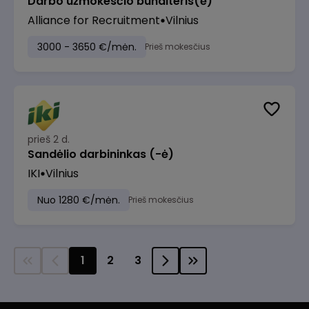
Darbo užmokesčio buhalteris(ė)
Alliance for Recruitment
Vilnius
3000 - 3650 €/mėn.
Prieš mokesčius
prieš 2 d.
Sandėlio darbininkas (-ė)
IKI
Vilnius
Nuo 1280 €/mėn.
Prieš mokesčius
1
2
3