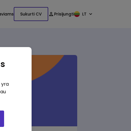
aviams
Sukurti CV
Prisijungti
LT
as
i yra
iau