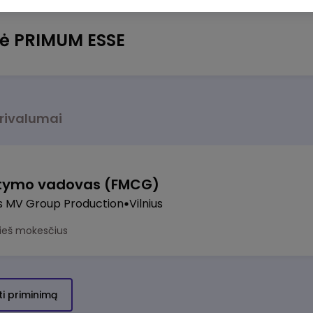
nė PRIMUM ESSE
rivalumai
stymo vadovas (FMCG)
s MV Group Production
Vilnius
rieš mokesčius
ti priminimą