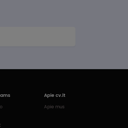
iams
Apie cv.lt
bo
Apie mus
t