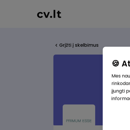
Grįžti į skelbimus
🍪 
Mes naud
rinkodar
įjungti 
informa