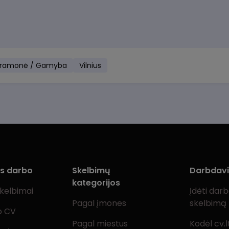
ramonė / Gamyba
Vilnius
ms darbo
Skelbimų
Darbdav
kategorijos
skelbimai
Įdėti dar
Pagal įmones
skelbimą
o CV
Pagal miestus
Kodėl cv.l