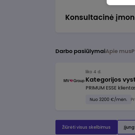
Konsultacinė įmo
Darbo pasiūlymai
Apie mus
P
liko 4 d.
Kategorijos vy
PRIMUM ESSE klienta
Nuo 3200 €/mėn.
P
Žiūrėti visus skelbimus
Įjung