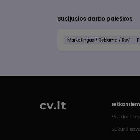
Susijusios darbo paieškos
Marketingas / Reklama / RsV
P
Ieškantie
Visi darbo 
Sukurti sav