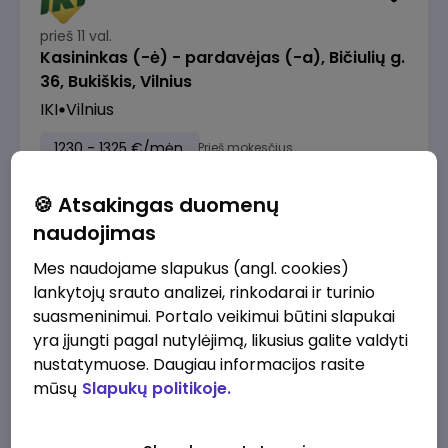
prieš 11 val.
Kasininkas (-ė) - pardavėjas (-a), Bičiulių g.
36, Bukiškis, Vilnius
IKI
Vilnius
1230 - 1325 €/mėn.
Prieš mokesčius
🍪 Atsakingas duomenų
naudojimas
Mes naudojame slapukus (angl. cookies)
prieš 14 val.
lankytojų srauto analizei, rinkodarai ir turinio
Kasininkas (-ė) - pardavėjas (-a), Chemikų
suasmeninimui. Portalo veikimui būtini slapukai
g. 1, Jonava
yra įjungti pagal nutylėjimą, likusius galite valdyti
IKI
Jonava
nustatymuose. Daugiau informacijos rasite
mūsų
Slapukų politikoje.
1230 - 1325 €/mėn.
Prieš mokesčius