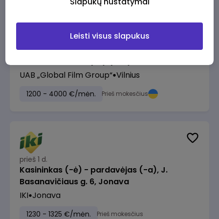
Slapukų nustatymai
Leisti visus slapukus
prieš 1 d.
Pardavimų vadybininkas (-ė) / Biuro
administratorius (-ė) (B2B)
UAB „Global Film Group“
Vilnius
1200 - 4000 €/mėn.
Prieš mokesčius
prieš 1 d.
Kasininkas (-ė) - pardavėjas (-a), J.
Basanavičiaus g. 6, Jonava
IKI
Jonava
1230 - 1325 €/mėn.
Prieš mokesčius