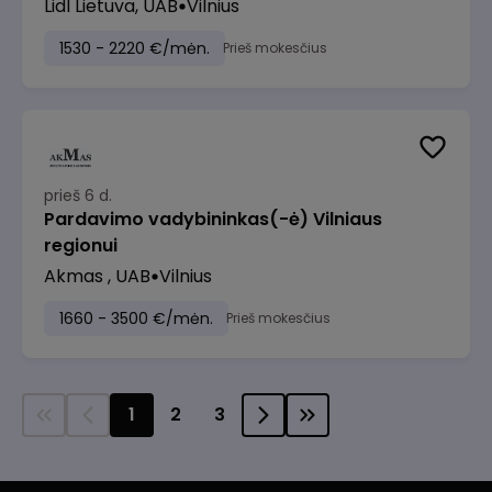
Lidl Lietuva, UAB
Vilnius
1530 - 2220 €/mėn.
Prieš mokesčius
prieš 6 d.
Pardavimo vadybininkas(-ė) Vilniaus
regionui
Akmas , UAB
Vilnius
1660 - 3500 €/mėn.
Prieš mokesčius
1
2
3