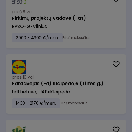
prieš 8 val.
Pirkimų projektų vadovė (-as)
EPSO-G
Vilnius
2900 - 4300 €/mėn.
Prieš mokesčius
prieš 10 val.
Pardavėjas (-a) Klaipėdoje (Tilžės g.)
Lidl Lietuva, UAB
Klaipėda
1430 - 2170 €/mėn.
Prieš mokesčius