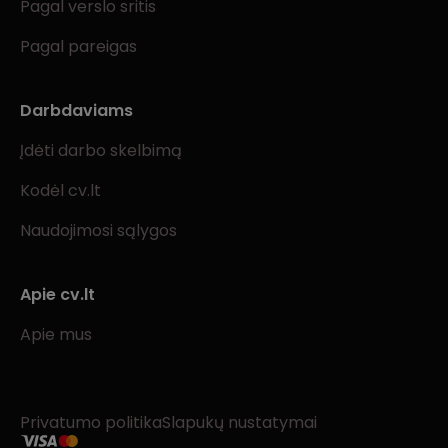
Pagal verslo sritis
Pagal pareigas
Darbdaviams
Įdėti darbo skelbimą
Kodėl cv.lt
Naudojimosi sąlygos
Apie cv.lt
Apie mus
Privatumo politika
Slapukų nustatymai