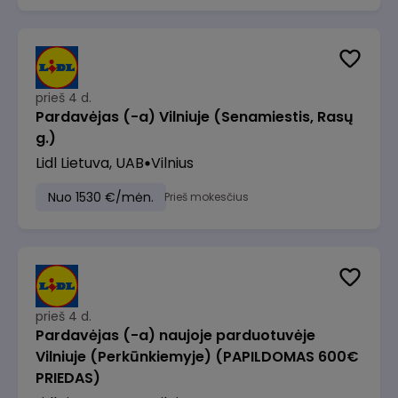
prieš 4 d.
Pardavėjas (-a) Vilniuje (Senamiestis, Rasų
g.)
Lidl Lietuva, UAB
Vilnius
Nuo 1530 €/mėn.
Prieš mokesčius
prieš 4 d.
Pardavėjas (-a) naujoje parduotuvėje
Vilniuje (Perkūnkiemyje) (PAPILDOMAS 600€
PRIEDAS)