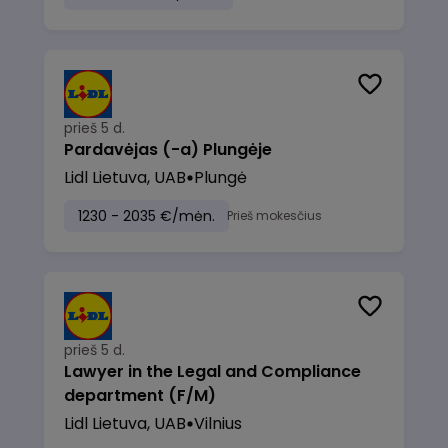
prieš 5 d.
Pardavėjas (-a) Plungėje
Lidl Lietuva, UAB
Plungė
1230 - 2035 €/mėn.
Prieš mokesčius
prieš 5 d.
Lawyer in the Legal and Compliance
department (F/M)
Lidl Lietuva, UAB
Vilnius