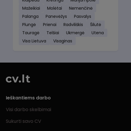
Klaipėda
Kretinga
Marijampolė
Mažeikiai
Molėtai
Nemenčinė
Palanga
Panevėžys
Pasvalys
Plungė
Prienai
Radviliškis
Šilutė
Tauragė
Telšiai
Ukmergė
Utena
Visa Lietuva
Visaginas
Ieškantiems darbo
Visi darbo skelbimai
Sukurti savo CV