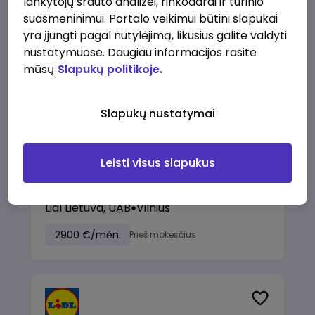
lankytojų srauto analizei, rinkodarai ir turinio
(Palangos g.) (0,25 etatu)
suasmeninimui. Portalo veikimui būtini slapukai
Lidl Lietuva, UAB
Marijampolė
yra įjungti pagal nutylėjimą, likusius galite valdyti
nustatymuose. Daugiau informacijos rasite
289 - 337 €/mėn.
Prieš mokesčius
mūsų
Slapukų politikoje.
Slapukų nustatymai
prieš 1 d.
Leisti visus slapukus
Talent Development Project Manager
(fixed term - 1.5 years)
Lidl Lietuva, UAB
Vilnius
2900 €/mėn.
Prieš mokesčius