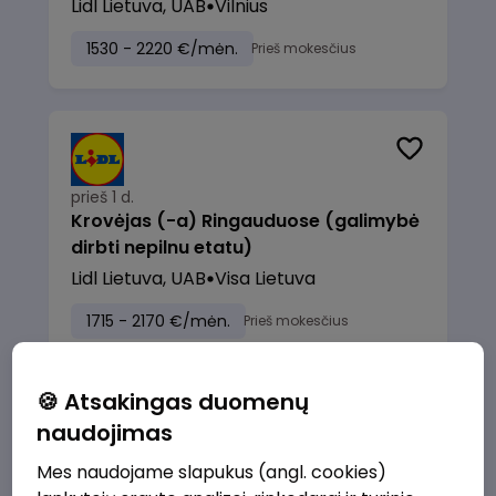
Lidl Lietuva, UAB
Vilnius
1530 - 2220 €/mėn.
Prieš mokesčius
prieš 1 d.
Krovėjas (-a) Ringauduose (galimybė
dirbti nepilnu etatu)
Lidl Lietuva, UAB
Visa Lietuva
1715 - 2170 €/mėn.
Prieš mokesčius
🍪 Atsakingas duomenų
naudojimas
prieš 1 d.
Mes naudojame slapukus (angl. cookies)
Valytojas (-a) Marijampolėje