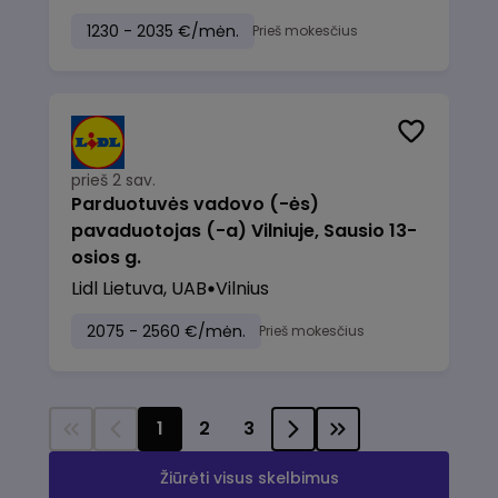
1230 - 2035 €/mėn.
Prieš mokesčius
prieš 2 sav.
Parduotuvės vadovo (-ės)
pavaduotojas (-a) Vilniuje, Sausio 13-
osios g.
Lidl Lietuva, UAB
Vilnius
2075 - 2560 €/mėn.
Prieš mokesčius
1
2
3
Žiūrėti visus skelbimus