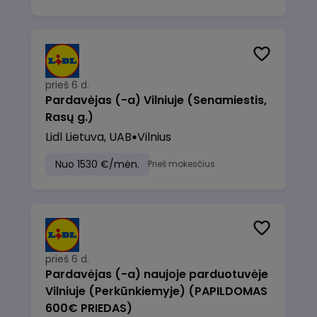
prieš 6 d.
Pardavėjas (-a) Vilniuje (Senamiestis,
Rasų g.)
Lidl Lietuva, UAB
Vilnius
Nuo 1530 €/mėn.
Prieš mokesčius
prieš 6 d.
Pardavėjas (-a) naujoje parduotuvėje
Vilniuje (Perkūnkiemyje) (PAPILDOMAS
600€ PRIEDAS)