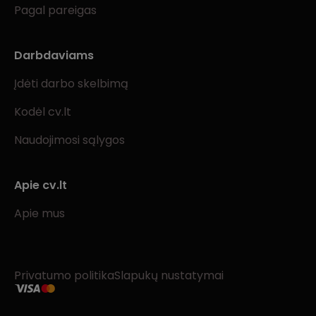
Pagal pareigas
Darbdaviams
Įdėti darbo skelbimą
Kodėl cv.lt
Naudojimosi sąlygos
Apie cv.lt
Apie mus
Privatumo politika
Slapukų nustatymai