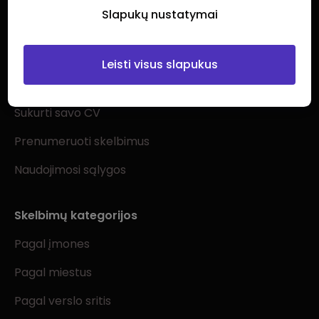
Slapukų nustatymai
Ieškantiems darbo
Leisti visus slapukus
Visi darbo skelbimai
Sukurti savo CV
Prenumeruoti skelbimus
Naudojimosi sąlygos
Skelbimų kategorijos
Pagal įmones
Pagal miestus
Pagal verslo sritis