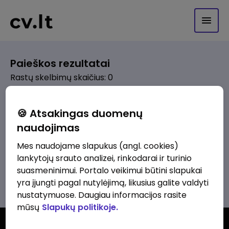
Paieškos rezultatai
Rastų skelbimų skaičius: 0
Pagal pasirinktus kriterijus skelbimų
🍪 Atsakingas duomenų
nerasta. Pakoreguokite paiešką ir
naudojimas
bandykite dar kartą.
Mes naudojame slapukus (angl. cookies)
lankytojų srauto analizei, rinkodarai ir turinio
suasmeninimui. Portalo veikimui būtini slapukai
Žiūrėti visus skelbimus
yra įjungti pagal nutylėjimą, likusius galite valdyti
nustatymuose. Daugiau informacijos rasite
mūsų
Slapukų politikoje.