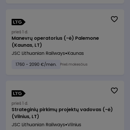
prieš 1 d.
Manevrų operatorius (-ė) Palemone
(Kaunas, LT)
JSC Lithuanian Railways
Kaunas
1760 - 2090 €/mėn.
Prieš mokesčius
prieš 1 d.
Strateginių pirkimų projektų vadovas (-ė)
(Vilnius, LT)
JSC Lithuanian Railways
Vilnius