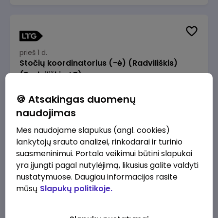
prieš 1 d.
Stočių koordinatorius (-ė) (Radviliškis)
(Radviliškis, LT)
JSC Lithuanian Railways
Radviliškis
🍪 Atsakingas duomenų
1465 - 2195 €/mėn.
Prieš mokesčius
naudojimas
Mes naudojame slapukus (angl. cookies)
lankytojų srauto analizei, rinkodarai ir turinio
suasmeninimui. Portalo veikimui būtini slapukai
yra įjungti pagal nutylėjimą, likusius galite valdyti
prieš 1 d.
nustatymuose. Daugiau informacijos rasite
Stočių koordinatorius (-ė) (Kaunas)
mūsų
Slapukų politikoje.
(Kaunas, LT)
JSC Lithuanian Railways
Kaunas