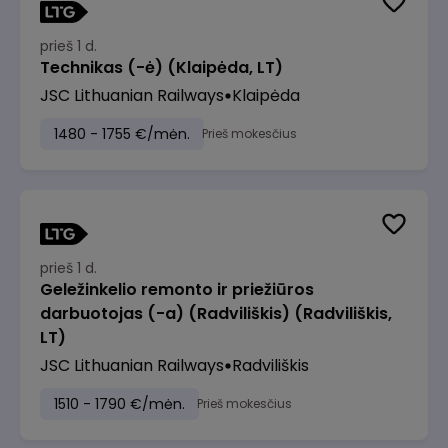
prieš 1 d.
Technikas (-ė) (Klaipėda, LT)
JSC Lithuanian Railways
Klaipėda
1480 - 1755 €/mėn.
Prieš mokesčius
prieš 1 d.
Geležinkelio remonto ir priežiūros
darbuotojas (-a) (Radviliškis) (Radviliškis,
LT)
JSC Lithuanian Railways
Radviliškis
1510 - 1790 €/mėn.
Prieš mokesčius