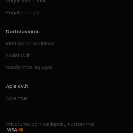
Pagal verslo sritis
Pagal pareigas
Darbdaviams
Įdėti darbo skelbimą
Kodėl cv.lt
Naudojimosi sąlygos
Apie cv.lt
Apie mus
Privatumo politika
Slapukų nustatymai