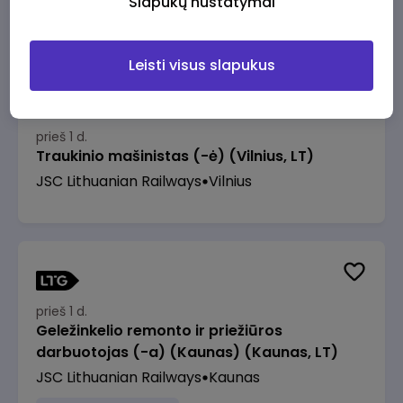
Slapukų nustatymai
1465 - 2195 €/mėn.
Prieš mokesčius
Leisti visus slapukus
prieš 1 d.
Traukinio mašinistas (-ė) (Vilnius, LT)
JSC Lithuanian Railways
Vilnius
prieš 1 d.
Geležinkelio remonto ir priežiūros
darbuotojas (-a) (Kaunas) (Kaunas, LT)
JSC Lithuanian Railways
Kaunas