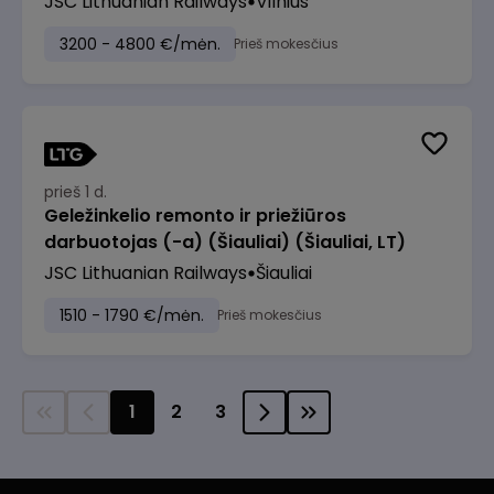
JSC Lithuanian Railways
Vilnius
3200 - 4800 €/mėn.
Prieš mokesčius
prieš 1 d.
Geležinkelio remonto ir priežiūros
darbuotojas (-a) (Šiauliai) (Šiauliai, LT)
JSC Lithuanian Railways
Šiauliai
1510 - 1790 €/mėn.
Prieš mokesčius
1
2
3