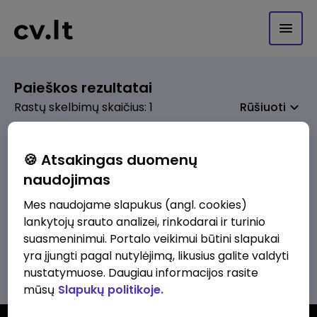
Paieškos rezultatai
Rastų skelbimų skaičius: 1
Rūšiuoti
🍪 Atsakingas duomenų
naudojimas
prieš 1 d.
Apskaitininkas (-ė)
Mes naudojame slapukus (angl. cookies)
lankytojų srauto analizei, rinkodarai ir turinio
Graanul Invest, UAB
Alytus
suasmeninimui. Portalo veikimui būtini slapukai
1600 - 2000 €/mėn.
Prieš mokesčius
yra įjungti pagal nutylėjimą, likusius galite valdyti
nustatymuose. Daugiau informacijos rasite
mūsų
Slapukų politikoje.