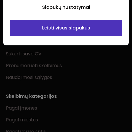
Slapukų nustatymai
Leisti visus slapukus
Ieškantiems darbo
Visi darbo skelbimai
Sukurti savo CV
Prenumeruoti skelbimus
Naudojimosi sąlygos
Skelbimų kategorijos
Pagal įmones
Pagal miestus
Pagal verslo sritis