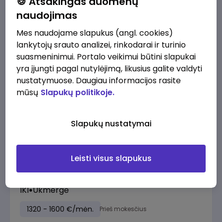
🍪 Atsakingas duomenų
naudojimas
prieš 6 d.
Mes naudojame slapukus (angl. cookies)
Pardavėjas (-a) Ukmergėje (galimybė dirbti
lankytojų srauto analizei, rinkodarai ir turinio
nepilnu etatu)
suasmeninimui. Portalo veikimui būtini slapukai
Lidl Lietuva, UAB
Ukmergė
yra įjungti pagal nutylėjimą, likusius galite valdyti
nustatymuose. Daugiau informacijos rasite
1230 - 2035 €/mėn.
Prieš mokesčius
mūsų
Slapukų politikoje.
Slapukų nustatymai
prieš 1 sav.
Leisti visus slapukus
Pamainos vadovas (-ė), Vilniaus g. 62,
Ukmergė
IKI
Ukmergė
1320 - 1600 €/mėn.
Prieš mokesčius