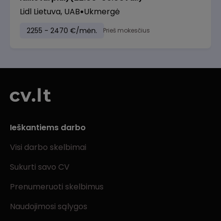
Lidl Lietuva, UAB
Ukmergė
2255 - 2470 €/mėn.
Prieš mokesčius
Ieškantiems darbo
Visi darbo skelbimai
Sukurti savo CV
Prenumeruoti skelbimus
Naudojimosi sąlygos