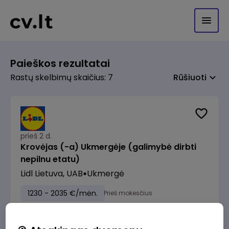
Paieškos rezultatai
Rastų skelbimų skaičius: 7
Rūšiuoti
prieš 2 d.
Krovėjas (-a) Ukmergėje (galimybė dirbti
nepilnu etatu)
Lidl Lietuva, UAB
Ukmergė
1230 - 2035 €/mėn.
Prieš mokesčius