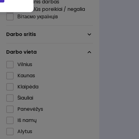
Nuotolinis darbas
Specialūs poreikiai / negalia
Вітаємо українців
Darbo sritis
Darbo vieta
Vilnius
Kaunas
Klaipėda
Šiauliai
Panevėžys
Iš namų
Alytus