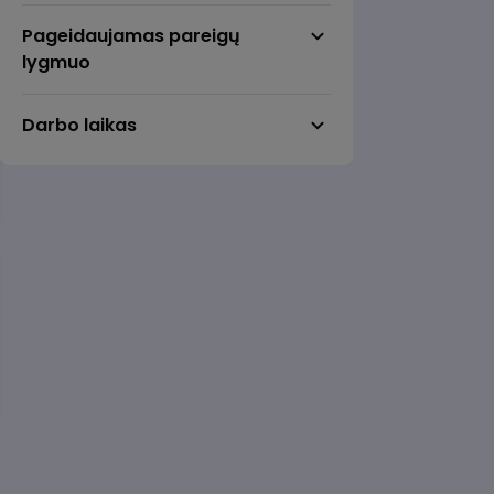
Anykščiai
Pageidaujamas pareigų
Birštonas
lygmuo
Biržai
Darbo laikas
Druskininkai
Elektrėnai
Gargždai
Garliava
Jonava
Joniškis
Jurbarkas
Kaišiadorys
Karmėlava
Kėdainiai