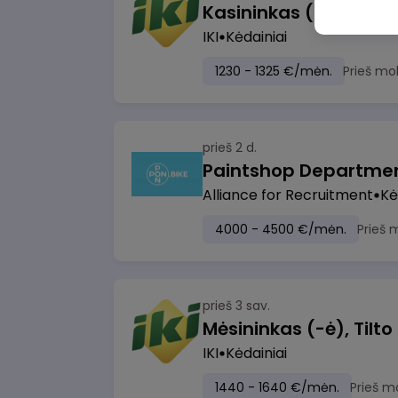
IKI
Kėdainiai
1230 - 1325 €/mėn.
Prieš mo
prieš 2 d.
Paintshop Departme
Alliance for Recruitment
Kė
4000 - 4500 €/mėn.
Prieš 
prieš 3 sav.
Mėsininkas (-ė), Tilto 
IKI
Kėdainiai
1440 - 1640 €/mėn.
Prieš m