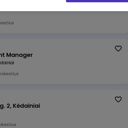
Kasininkas (-ė) - pardavėjas (-a), P. Lukšio g. 1a, Kėdainiai
kesčius
nt Manager
dainiai
mokesčius
g. 2, Kėdainiai
okesčius