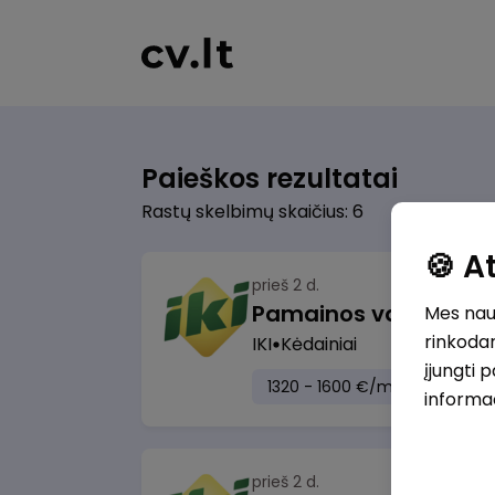
Paieškos rezultatai
Rastų skelbimų skaičius: 6
🍪 
prieš 2 d.
Mes naud
rinkodar
IKI
Kėdainiai
įjungti 
1320 - 1600 €/mėn.
Prieš m
informa
prieš 2 d.