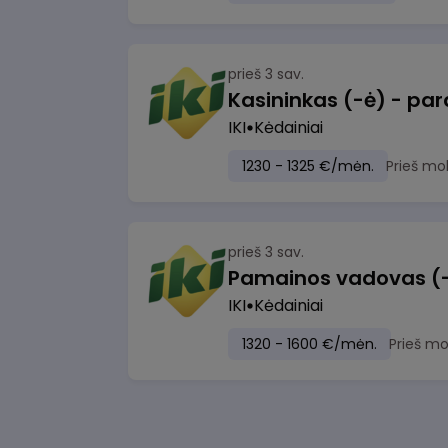
prieš 3 sav.
IKI
Kėdainiai
1230 - 1325 €/mėn.
Prieš mo
prieš 3 sav.
Pamainos vadovas (-ė)
IKI
Kėdainiai
1320 - 1600 €/mėn.
Prieš m