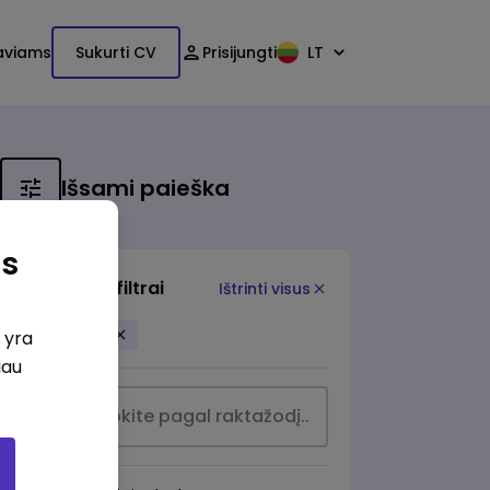
aviams
Sukurti CV
Prisijungti
LT
Išsami paieška
as
Papildomi filtrai
Ištrinti visus
Kėdainiai
i yra
iau