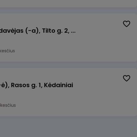
Kasininkas (-ė) - pardavėjas (-a), Tilto g. 2, Kėdainiai
kesčius
, Rasos g. 1, Kėdainiai
okesčius