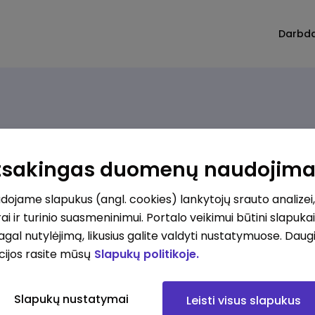
Darbd
Rūšiuoti
Atsakingas duomenų naudojim
Pamainos vadovas (-ė), P. Lukšio g. 1a, Kėdainiai
ojame slapukus (angl. cookies) lankytojų srauto analizei,
ai ir turinio suasmeninimui. Portalo veikimui būtini slapuka
pagal nutylėjimą, likusius galite valdyti nustatymuose. Daug
okesčius
cijos rasite mūsų
Slapukų politikoje.
Slapukų nustatymai
Leisti visus slapukus