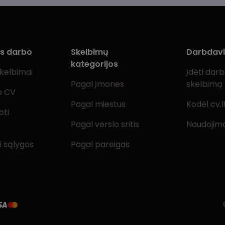
ms darbo
Skelbimų
Darbdav
kategorijos
skelbimai
Įdėti dar
Pagal įmones
skelbimą
o CV
Pagal miestus
Kodėl cv.l
oti
Pagal verslo sritis
Naudojimo
i sąlygos
Pagal pareigas