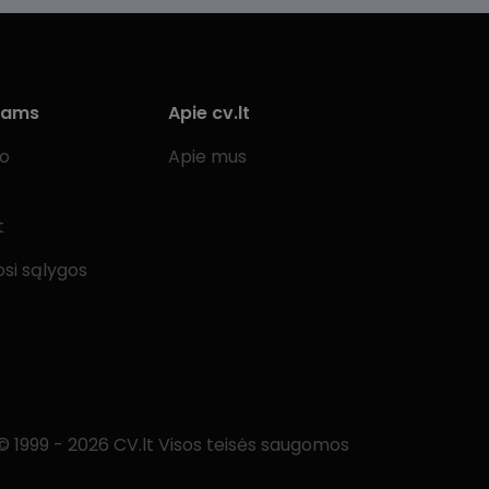
Kretinga
Kupiškis
iams
Lazdijai
Apie cv.lt
Lentvaris
bo
Apie mus
Marijampolė
t
Mažeikiai
si sąlygos
Molėtai
Nemenčinė
Pabradė
Pakruojis
Palanga
© 1999 - 2026 CV.lt Visos teisės saugomos
Pasvalys