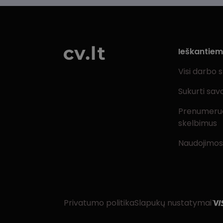
Ieškantie
Visi darbo 
Sukurti sav
Prenumeru
skelbimus
Naudojimos
Privatumo politika
Slapukų nustatymai