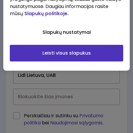
nustatymuose. Daugiau informacijos rasite
mūsų
Slapukų politikoje.
Slapukų nustatymai
Leisti visus slapukus
Kasdien
Perskaičiau ir sutinku su
Privatumo
politika
bei
Naudojimosi sąlygomis
.