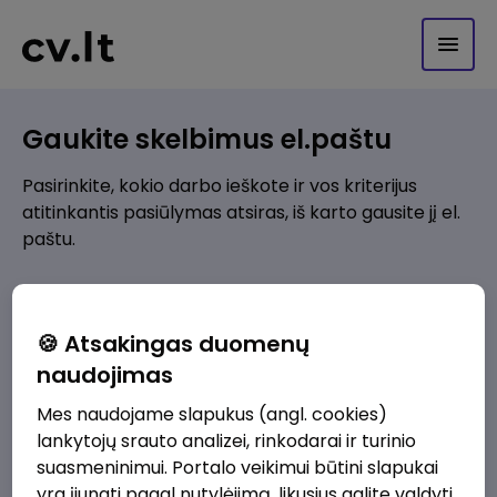
Gaukite skelbimus el.paštu
Pasirinkite, kokio darbo ieškote ir vos kriterijus
atitinkantis pasiūlymas atsiras, iš karto gausite jį el.
paštu.
Kur ieškote darbo?
*
🍪 Atsakingas duomenų
Pridėti naują
naudojimas
Mes naudojame slapukus (angl. cookies)
Kokios srities darbo pasiūlymai jus domina?
*
lankytojų srauto analizei, rinkodarai ir turinio
Pridėti naują
suasmeninimui. Portalo veikimui būtini slapukai
yra įjungti pagal nutylėjimą, likusius galite valdyti