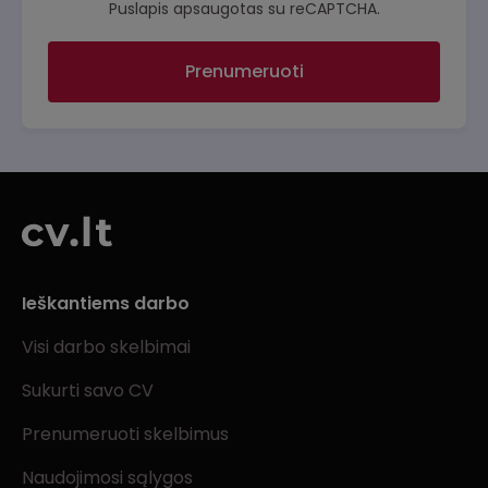
Puslapis apsaugotas su reCAPTCHA.
Prenumeruoti
Ieškantiems darbo
Visi darbo skelbimai
Sukurti savo CV
Prenumeruoti skelbimus
Naudojimosi sąlygos