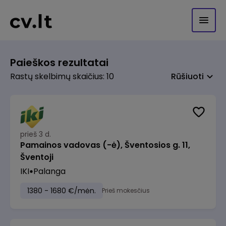
Paieškos rezultatai
Rastų skelbimų skaičius: 10
Rūšiuoti
prieš 3 d.
Pamainos vadovas (-ė), Šventosios g. 11,
Šventoji
IKI
Palanga
1380 - 1680 €/mėn.
Prieš mokesčius