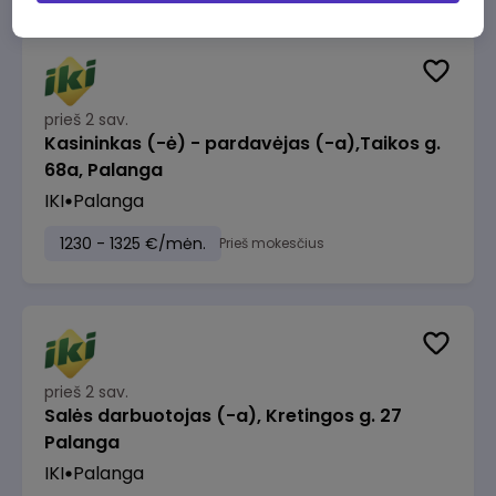
prieš 2 sav.
Kasininkas (-ė) - pardavėjas (-a),Taikos g.
68a, Palanga
IKI
Palanga
1230 - 1325 €/mėn.
Prieš mokesčius
prieš 2 sav.
Salės darbuotojas (-a), Kretingos g. 27
Palanga
IKI
Palanga