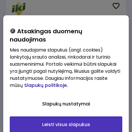
prieš 1 sav.
Taromato operatorius (-ė), Kretingos g. 27,
🍪 Atsakingas duomenų
Palanga
naudojimas
IKI
Palanga
Mes naudojame slapukus (angl. cookies)
1210 - 1305 €/mėn.
Prieš mokesčius
lankytojų srauto analizei, rinkodarai ir turinio
suasmeninimui. Portalo veikimui būtini slapukai
yra įjungti pagal nutylėjimą, likusius galite valdyti
nustatymuose. Daugiau informacijos rasite
mūsų
Slapukų politikoje.
prieš 1 sav.
Kasininkas (-ė) - pardavėjas (-a), Žvejų g.
Slapukų nustatymai
35, Palanga
IKI
Palanga
Leisti visus slapukus
1230 - 1325 €/mėn.
Prieš mokesčius