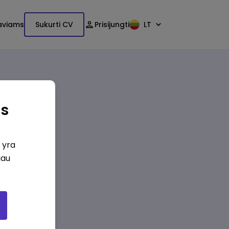
aviams
Sukurti CV
Prisijungti
LT
as
i yra
iau