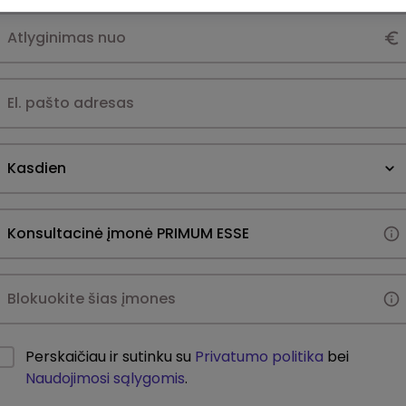
Kasdien
Perskaičiau ir sutinku su
Privatumo politika
bei
Naudojimosi sąlygomis
.