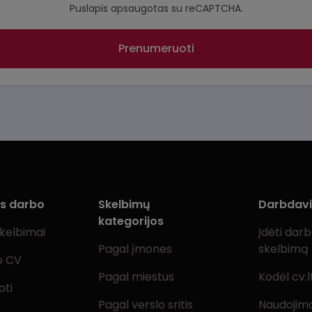
Puslapis apsaugotas su reCAPTCHA.
Prenumeruoti
ms darbo
Skelbimų
Darbdav
kategorijos
skelbimai
Įdėti dar
Pagal įmones
skelbimą
o CV
Pagal miestus
Kodėl cv.l
oti
Pagal verslo sritis
Naudojimo