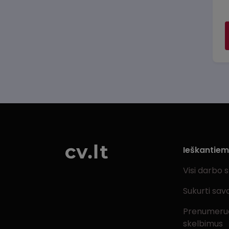
Ieškantie
Visi darbo 
Sukurti sav
Prenumeru
skelbimus