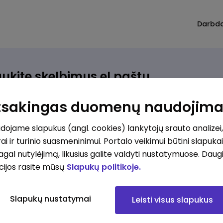
Darbd
ukite skelbimus el.paštu
rinkite, kokio darbo ieškote ir vos kriterijus atitinkantis
Atsakingas duomenų naudojim
ūlymas atsiras, iš karto gausite jį el. paštu.
ojame slapukus (angl. cookies) lankytojų srauto analizei,
ai ir turinio suasmeninimui. Portalo veikimui būtini slapuka
ur ieškote darbo?
*
pagal nutylėjimą, likusius galite valdyti nustatymuose. Daug
Pridėti naują
cijos rasite mūsų
Slapukų politikoje.
okios srities darbo pasiūlymai jus domina?
*
Slapukų nustatymai
Leisti visus slapukus
Pridėti naują