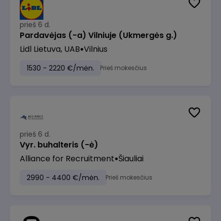
prieš 6 d.
Pardavėjas (-a) Vilniuje (Ukmergės g.)
Lidl Lietuva, UAB
Vilnius
1530 - 2220 €/mėn.
Prieš mokesčius
prieš 6 d.
Vyr. buhalteris (-ė)
Alliance for Recruitment
Šiauliai
2990 - 4400 €/mėn.
Prieš mokesčius