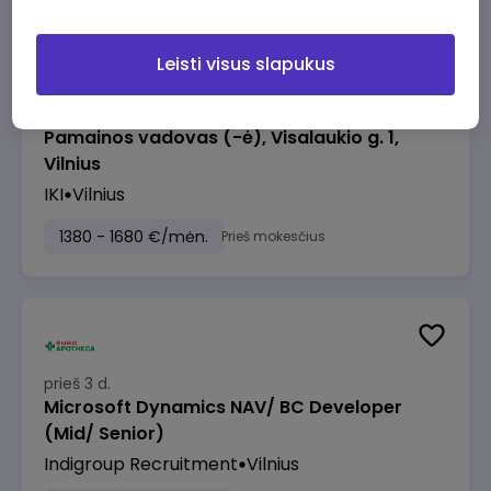
Leisti visus slapukus
prieš 3 d.
Pamainos vadovas (-ė), Visalaukio g. 1,
Vilnius
IKI
Vilnius
1380 - 1680 €/mėn.
Prieš mokesčius
prieš 3 d.
Microsoft Dynamics NAV/ BC Developer
(Mid/ Senior)
Indigroup Recruitment
Vilnius