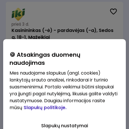
prieš 3 d.
Kasinininkas (-ė) - pardavėjas (-a), Sedos
g. 18-1, Mažeikiai
IKI
Mažeikiai
🍪 Atsakingas duomenų
1230 - 1325 €/mėn.
Prieš mokesčius
naudojimas
Mes naudojame slapukus (angl. cookies)
lankytojų srauto analizei, rinkodarai ir turinio
suasmeninimui. Portalo veikimui būtini slapukai
yra įjungti pagal nutylėjimą, likusius galite valdyti
prieš 3 d.
nustatymuose. Daugiau informacijos rasite
AI Transformation & Automation Engineer
mūsų
Slapukų politikoje.
Indigroup Recruitment
Kaunas
4000 - 7000 €/mėn.
Prieš mokesčius
Slapukų nustatymai