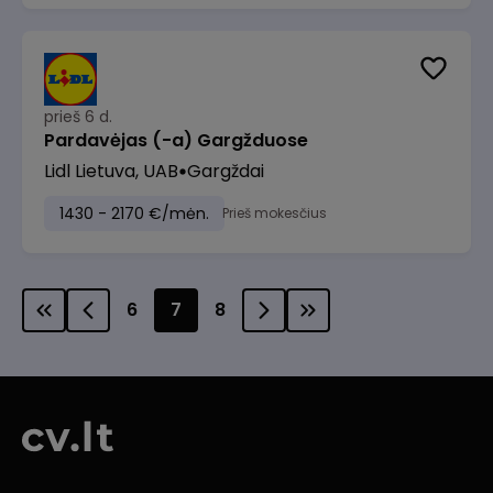
prieš 6 d.
Pardavėjas (-a) Gargžduose
Lidl Lietuva, UAB
Gargždai
1430 - 2170 €/mėn.
Prieš mokesčius
6
7
8